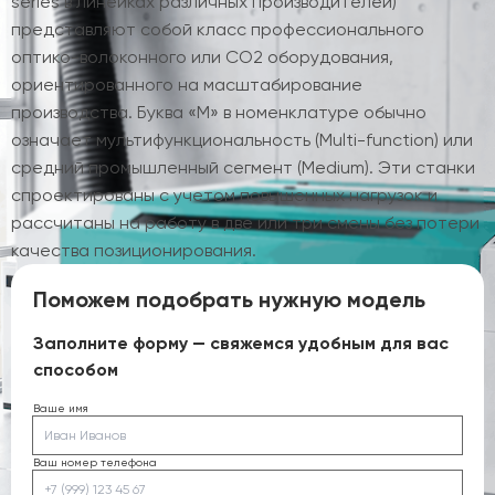
series в линейках различных производителей)
представляют собой класс профессионального
оптико-волоконного или CO2 оборудования,
ориентированного на масштабирование
производства. Буква «M» в номенклатуре обычно
означает мультифункциональность (Multi-function) или
средний промышленный сегмент (Medium). Эти станки
спроектированы с учетом повышенных нагрузок и
рассчитаны на работу в две или три смены без потери
качества позиционирования.
Поможем подобрать нужную модель
Заполните форму — свяжемся удобным для вас
способом
Ваше имя
Ваш номер телефона