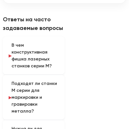
Ответы на часто
задаваемые вопросы
В чем
конструктивная
фишка лазерных
станков серии М?
Станки серии М (часто
Подходят ли станки
это оптоволоконные
М серии для
маркеры или
маркировки и
компактные
гравировки
металлорезы)
металла?
отличаются
моноблочным закрытым
Да, если это
дизайном (кабинетная
Нужна ли для