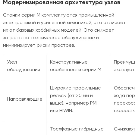
Модернизированная архитектура узлов
Станки серии M комплектуются промышленной
электроникой и усиленной механикой, что отличает
их от базовых хоббийных моделей. Это снижает
затраты на техническое обслуживание и
минимизирует риски простоев.
Узел
Конструктивные
Преимущ
оборудования
особенности серии M
эксплуа
Широкие профильные
Обеспеч
рельсы (от 20 мм и
хода пор
Направляющие
выше), например PMI
перекосо
или HIWIN.
скоростя
Трехфазные гибридные
Снижают