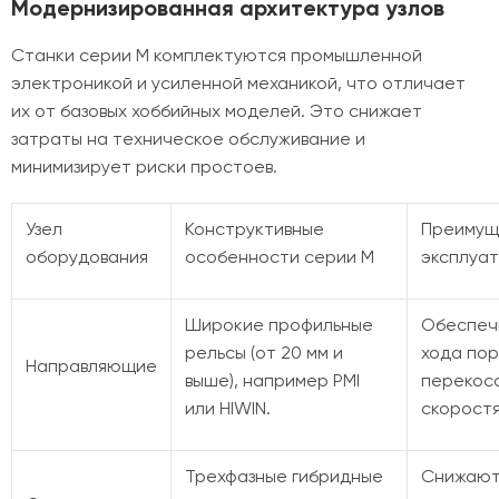
Модернизированная архитектура узлов
Станки серии M комплектуются промышленной
электроникой и усиленной механикой, что отличает
их от базовых хоббийных моделей. Это снижает
затраты на техническое обслуживание и
минимизирует риски простоев.
Узел
Конструктивные
Преимущ
оборудования
особенности серии M
эксплуа
Широкие профильные
Обеспеч
рельсы (от 20 мм и
хода пор
Направляющие
выше), например PMI
перекосо
или HIWIN.
скоростя
Трехфазные гибридные
Снижают