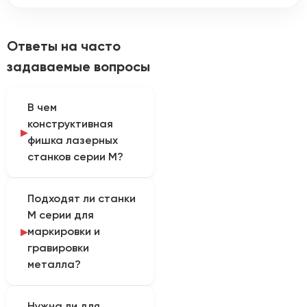
Ответы на часто
задаваемые вопросы
В чем
конструктивная
фишка лазерных
станков серии М?
Станки серии М (часто
Подходят ли станки
это оптоволоконные
М серии для
маркеры или
маркировки и
компактные
гравировки
металлорезы)
металла?
отличаются
моноблочным закрытым
Да, если это
дизайном (кабинетная
Нужна ли для