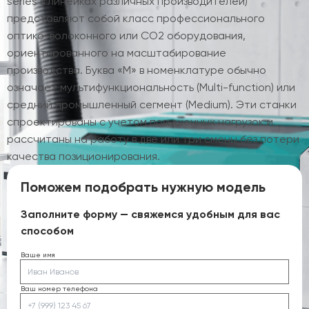
series в линейках различных производителей)
представляют собой класс профессионального
оптико-волоконного или CO2 оборудования,
ориентированного на масштабирование
производства. Буква «M» в номенклатуре обычно
означает мультифункциональность (Multi-function) или
средний промышленный сегмент (Medium). Эти станки
спроектированы с учетом повышенных нагрузок и
рассчитаны на работу в две или три смены без потери
качества позиционирования.
Поможем подобрать нужную модель
Заполните форму — свяжемся удобным для вас
способом
Ваше имя
Ваш номер телефона