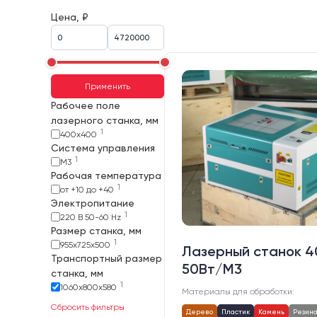
Цена, ₽
Применить
Рабочее поле
лазерного станка, мм
1
400х400
Система управления
1
M3
Рабочая температура
1
от +10 до +40
Электропитание
1
220 В 50-60 Hz
Размер станка, мм
1
955х725х500
Лазерный станок 
Транспортный размер
50Вт/М3
станка, мм
1
1060х800х580
Материалы для обработки:
Сбросить фильтры
Дерево
Пластик
Камень
Резин