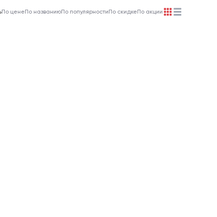
ь
По цене
По названию
По популярности
По скидке
По акции