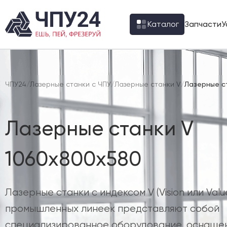
Каталог
Запчасти
У
ЧПУ24
/
Лазерные станки с ЧПУ
/
Лазерные станки V
/
Лазерные с
Лазерные станки V
1060х800х580
Лазерные станки с индексом V (Vision или Val
промышленных линеек представляют собой
специализированное оборудование, оснаще