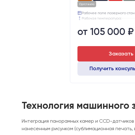
Оргстекло
Рабочее поле лазерного станк
Рабочая температура:
Электропитание:
от 105 000 ₽
Шаговые двигатели:
42
Глубина опускания рабочего с
Направляющие оси Y:
Заказать
Получить консул
Технология машинного зр
Интеграция панорамных камер и CCD-датчиков 
нанесенным рисунком (сублимационная печать, 