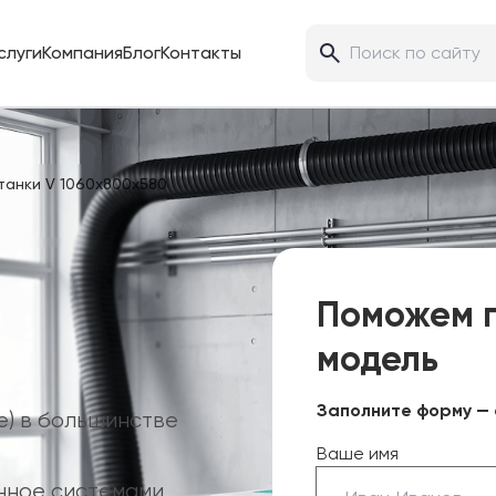
слуги
Компания
Блог
Контакты
танки V 1060х800х580
Поможем 
модель
Заполните форму — 
ue) в большинстве
Ваше имя
нное системами