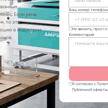
ованным
Ваш номер телефон
знес. Если речь
м, то это
Не звонить, прост
юцию в индустрии
Комментарий
онов.
Я согласен с Поли
Публичной оферты