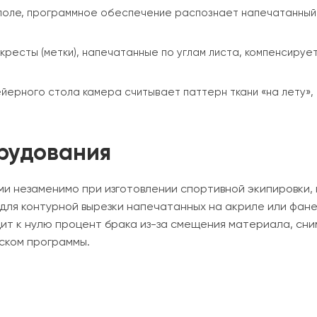
 поле, программное обеспечение распознает напечатанный
кресты (метки), напечатанные по углам листа, компенсируе
ейерного стола камера считывает паттерн ткани «на лету»
рудования
незаменимо при изготовлении спортивной экипировки, куп
ля контурной вырезки напечатанных на акриле или фане
дит к нулю процент брака из-за смещения материала, сни
ском программы.