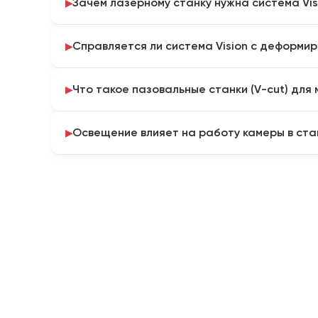
Зачем лазерному станку нужна система Vis
камерами — Vision Camera) или специализированн
нарезки V-образных пазов (канавок) в толстом м
Камера, установленная на портале, сканирует 
используемых в рекламном и декоративном произ
Справляется ли система Vision с деформи
контуры отпечатанного изображения (например, н
Программа корректирует вектор реза с учетом 
Да, умное ПО способно компенсировать даже сл
материала. Это идеальное решение для вырезан
Что такое пазовальные станки (V-cut) для
эластичной ткани. Камера находит контрольные м
сканирует весь паттерн целиком, перестраивая к
Это другой тип оборудования V-серии. Они дела
спасая тираж от брака.
Освещение влияет на работу камеры в ста
насквозь) на листовом металле перед его гибкой
металл с идеально острым наружным углом (без р
Да, равномерное бестеневое освещение очень в
важно при производстве премиальных лифтов, дв
распознавания меток. Как правило, камера стан
LED-подсветкой, поэтому внешнее освещение це
сканированию.