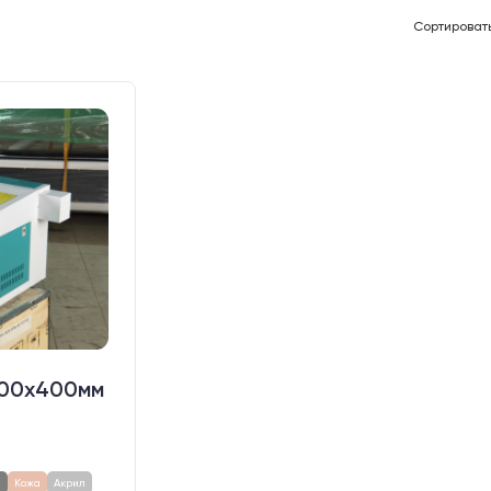
Сортироват
400х400мм
а
Кожа
Акрил