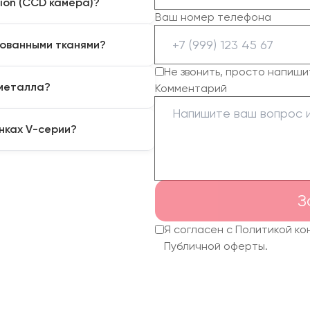
ion (CCD камера)?
ые станки V-cut для
Ваш номер телефона
еталле или акриле,
рабочее поле и распознает
водстве.
рованными тканями?
а ткани, коже или бумаге).
перекоса или растяжения
Не звонить, просто напиши
ожную усадку и деформацию
ия шевронов и этикеток.
 металла?
Комментарий
етки (кресты) или
ривые линии реза «на лету»,
ют V-образные насечки (не
нках V-серии?
. Это позволяет согнуть
адиуса), что критически
ажно для контрастного
ерей и декора.
ка уже оснащена кольцевой
ха не мешает точному
З
Я согласен с Политикой к
Публичной оферты.