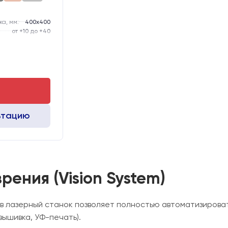
а, мм:
400х400
от +10 до +40
220 В 50-60 Hz
-го типоразмера
тола, мм:
50
D12
ьтацию
ения (Vision System)
в лазерный станок позволяет полностью автоматизирова
вышивка, УФ-печать).