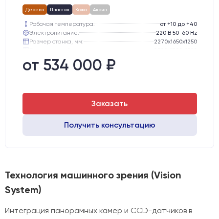
Дерево
Пластик
Кожа
Акрил
Рабочая температура:
от +10 до +40
Электропитание:
220 В 50-60 Hz
Размер станка, мм:
2270х1650х1250
Транспортный размер станка, мм:
2300х1700х1300
Вес брутто:
445 кг
от 534 000 ₽
Шаговые двигатели:
57-го типоразмера с редуктором
Заказать
Получить консультацию
Технология машинного зрения (Vision
System)
Интеграция панорамных камер и CCD-датчиков в