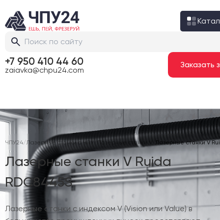
Катал
+7 950 410 44 60
За
zaiavka@chpu24.com
ЧПУ24
/
Лазерные станки с ЧПУ
/
Лазерные станки V
/
Лазерные станки V Ru
Лазерные станки V Ruida
RDC8445S
Лазерные станки с индексом V (Vision или Value) в