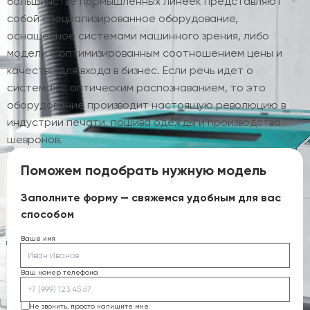
большинстве промышленных линеек представляют
собой специализированное оборудование,
оснащенное системами машинного зрения, либо
модели с оптимизированным соотношением цены и
качества для входа в бизнес. Если речь идет о
системах с оптическим распознаванием, то это
оборудование производит настоящую революцию в
индустрии печати, пошива одежды и производства
шевронов.
Поможем подобрать нужную модель
Заполните форму — свяжемся удобным для вас
способом
Ваше имя
Ваш номер телефона
Не звонить, просто напишите мне