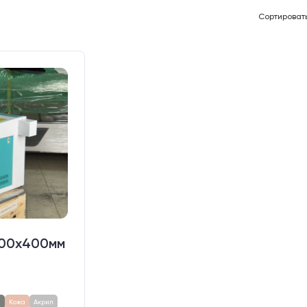
Сортироват
400х400мм
а
Кожа
Акрил