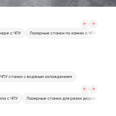
←
→
нере с ЧПУ
Лазерные станки по камню с ЧПУ
Лазер
ЧПУ станки с водяным охлаждением
←
→
ла с ЧПУ
Лазерные станки для резки дюрайрона (выс