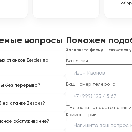
обор
аемые вопросы
Поможем подо
Заполните форму — свяжемся 
х станков Zerder по
Ваше имя
ности (заводы, цеха
Ваш номер телефона
ны без перерыва?
ссивная термообработанная
ремиальные комплектующие:
рытые порталы и кабинеты
 Precitec.
) на станке Zerder?
 24/7. Важно лишь
Не звонить, просто напиши
и проводить плановое ТО
Комментарий
 рабочими столами. Пока
исное обслуживание?
ри кабинета, оператор
дет новый лист на второй