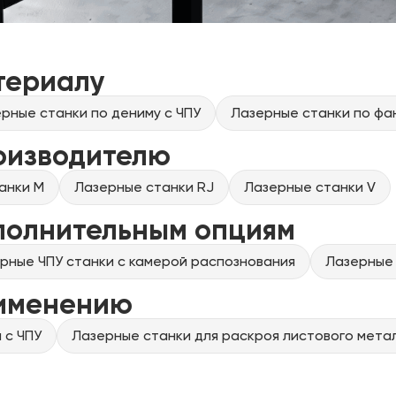
териалу
рные станки по дениму с ЧПУ
Лазерные станки по фа
оизводителю
анки M
Лазерные станки RJ
Лазерные станки V
полнительным опциям
рные ЧПУ станки с камерой распознования
Лазерные 
рименению
 с ЧПУ
Лазерные станки для раскроя листового метал