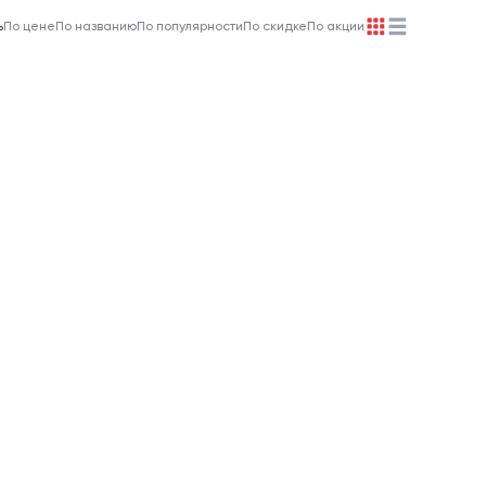
ь
По цене
По названию
По популярности
По скидке
По акции