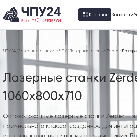
Каталог
Запчасти
У
ЧПУ24
/
Лазерные станки с ЧПУ
/
Лазерные станки Zerder
/
Лазерн
Лазерные станки Zerd
1060х800х710
Оптоволоконные лазерные станки Zerder — 
премиального класса, созданное для интегра
высоконагруженные промышленные линии. Бр