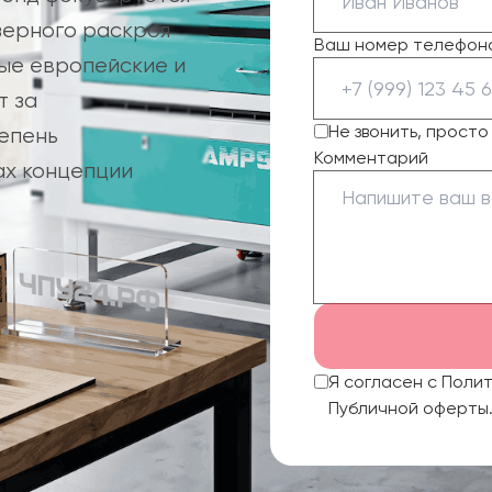
зерного раскроя
Ваш номер телефон
вые европейские и
т за
Не звонить, прост
епень
Комментарий
ах концепции
Я согласен с Поли
Публичной оферты