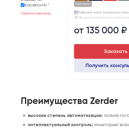
1
Оргстекло
1060х800х710
Рабочее поле лазерного станк
Сбросить фильтры
Мощность лазерного излучател
Рабочая температура:
от 135 000 ₽
Электропитание:
Шаговые двигатели:
42
Глубина опускания рабочего с
Заказать
Получить консул
Преимущества Zerder
высокая степень автоматизации:
полная гото
интеллектуальный контроль:
мониторинг все