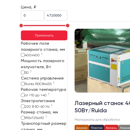
Цена, ₽
Применить
Рабочее поле
лазерного станка, мм
1
400х400
Мощность лазерного
излучателя, Вт
1
50
Система управления
1
Ruida RDC8445S
Рабочая температура
1
от +10 до +40
Электропитание
Лазерный станок 
1
220 В 50-60 Hz
50Вт/Ruida
Размер станка, мм
1
955х725х610
Материалы для обработки:
Транспортный размер
Дерево
Пластик
Камень
Резин
станка, мм