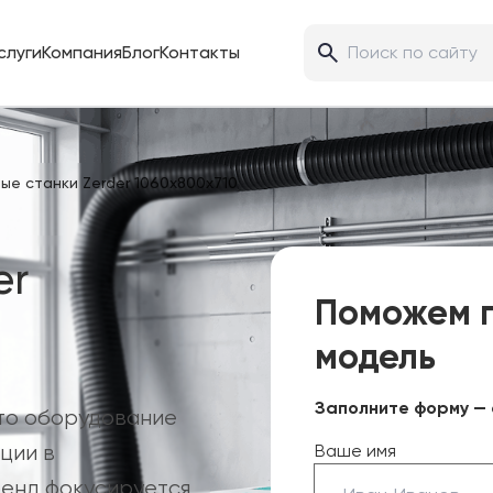
слуги
Компания
Блог
Контакты
ые станки Zerder 1060х800х710
er
Поможем 
модель
Заполните форму — 
это оборудование
ции в
Ваше имя
енд фокусируется