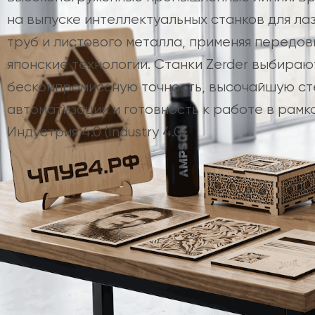
на выпуске интеллектуальных станков для ла
труб и листового металла, применяя передо
японские технологии. Станки Zerder выбираю
бескомпромиссную точность, высочайшую ст
автоматизации и готовность к работе в рамк
Индустрия 4.0 (Industry 4.0).