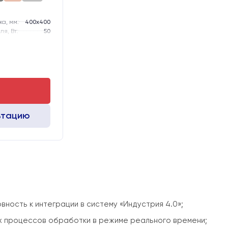
а, мм:
400х400
я, Вт:
50
от +10 до +40
220 В 50-60 Hz
-го типоразмера
тола, мм:
300
ьтацию
вность к интеграции в систему «Индустрия 4.0»;
х процессов обработки в режиме реального времени;