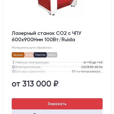
Лазерный станок CO2 c ЧПУ
600х900Hмм 100Вт/Ruida
Материалы для обработки:
Дерево
Кожа
Пластик
Акрил
Рабочая температура:
от +10 до +40
Электропитание:
220 В 50-60 Hz
Шаговые двигатели:
57-го типоразмера с редуктором
Глубина опускания рабочего стола, мм:
300
Направляющие оси Y:
GER15
от 313 000 ₽
Направляющие оси Х:
GER15
Заказать