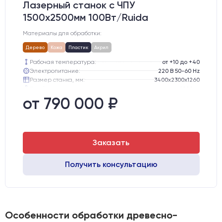
Лазерный станок c ЧПУ
1500х2500мм 100Вт/Ruida
Материалы для обработки:
Дерево
Кожа
Пластик
Акрил
Рабочая температура:
от +10 до +40
Электропитание:
220 В 50-60 Hz
Размер станка, мм:
3400х2300х1260
Вес брутто:
1000 кг
Направляющие оси Y:
GER15
от 790 000 ₽
Направляющие оси Х:
GER15
Заказать
Получить консультацию
Особенности обработки древесно-