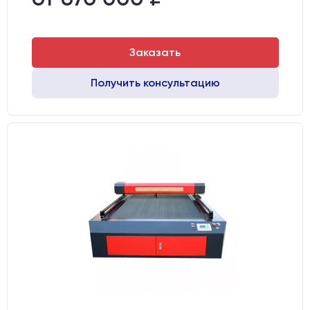
Направляющие оси Y:
GER15
Заказать
Получить консультацию