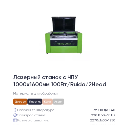
Лазерный станок c ЧПУ
1000х1600мм 100Вт/Ruida/2Head
Материалы для обработки:
Дерево
Пластик
Кожа
Акрил
Рабочая температура:
от +10 до +40
Электропитание:
220 В 50-60 Hz
Размер станка, мм:
2270х1650х1250
Транспортный размер станка, мм:
2300х1700х1300