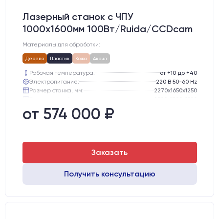
Лазерный станок c ЧПУ
1000х1600мм 100Вт/Ruida/CCDcam
Материалы для обработки:
Дерево
Пластик
Кожа
Акрил
Рабочая температура:
от +10 до +40
Электропитание:
220 В 50-60 Hz
Размер станка, мм:
2270х1650х1250
Транспортный размер станка, мм:
2300х1700х1300
Вес брутто:
445 кг
от 574 000 ₽
Шаговые двигатели:
57-го типоразмера с редуктором
Заказать
Получить консультацию