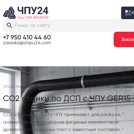
+7 950 410 44 60
zaiavka@chpu24.com
ЧПУ24
/
Лазерные станки CO2 с ЧПУ
/
CO2 станки по ДСП с ЧПУ
/
CO2 станки
CO2 станки по ДСП с ЧПУ GER15
CO₂-станки по ДСП с ЧПУ применяют для раскроя,
гравировки и изготовления фигурных элементов из
древесно-стружечных плит с известным составом.