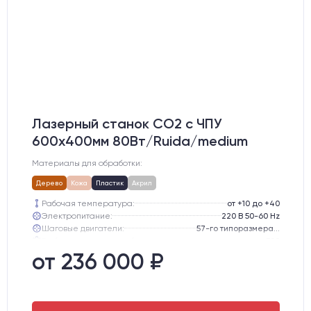
Лазерный станок CO2 c ЧПУ
600х400мм 80Вт/Ruida/medium
Материалы для обработки:
Дерево
Кожа
Пластик
Акрил
Рабочая температура:
от +10 до +40
Электропитание:
220 В 50-60 Hz
Шаговые двигатели:
57-го типоразмера с редуктором
Глубина опускания рабочего стола, мм:
300
Направляющие оси Y:
GER15
от 236 000 ₽
Направляющие оси Х:
GER15