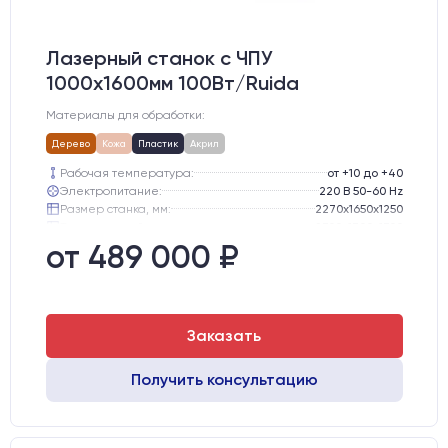
Лазерный станок c ЧПУ
1000х1600мм 100Вт/Ruida
Материалы для обработки:
Дерево
Кожа
Пластик
Акрил
Рабочая температура:
от +10 до +40
Электропитание:
220 В 50-60 Hz
Размер станка, мм:
2270х1650х1250
Транспортный размер станка, мм:
2300х1700х1300
Вес брутто:
445 кг
от 489 000 ₽
Шаговые двигатели:
57-го типоразмера с редуктором
Заказать
Получить консультацию