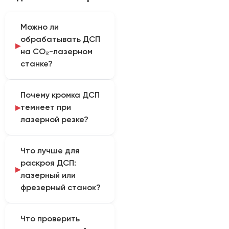
Можно ли
обрабатывать ДСП
на CO₂-лазерном
станке?
Возможность
Почему кромка ДСП
обработки зависит от
темнеет при
состава плиты и
лазерной резке?
связующего. Поскольку в
карточках
Лазер нагревает
представленных
Что лучше для
древесные частицы и
станков ДСП не
раскроя ДСП:
клеевой состав,
выделено как отдельный
лазерный или
поэтому на кромке
подтвержденный
фрезерный станок?
могут появляться
материал, перед
потемнение, нагар и
подбором
Выбор определяется
запах. Результат
оборудования
Что проверить
задачей. Лазер
зависит от плотности
необходимо изучить