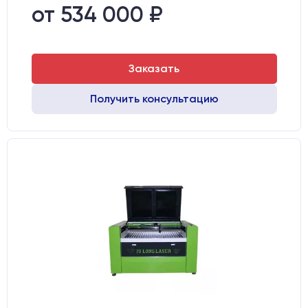
Вес брутто:
445 кг
от 534 000 ₽
Шаговые двигатели:
57-го типоразмера с редуктором
Заказать
Получить консультацию