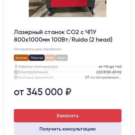
Лазерный станок CO2 c ЧПУ
800х1000мм 100Вт/Ruida (2 head)
Материалы для обработки:
Дерево
Пластик
Кожа
Акрил
Рабочая температура:
от +10 до +40
Электропитание:
220 В 50-60 Hz
Шаговые двигатели:
57-го типоразмера с редуктором
Глубина опускания рабочего стола, мм:
300
Направляющие оси Y:
GER15
от 345 000 ₽
Направляющие оси Х:
GER15
Заказать
Получить консультацию