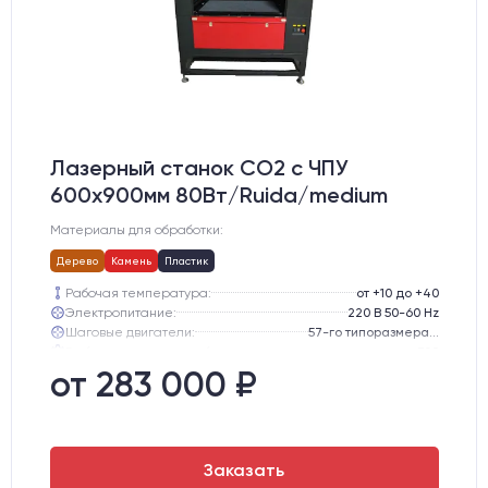
Лазерный станок CO2 c ЧПУ
600х900мм 80Вт/Ruida/medium
Материалы для обработки:
Дерево
Камень
Пластик
Рабочая температура:
от +10 до +40
Электропитание:
220 В 50-60 Hz
Шаговые двигатели:
57-го типоразмера с редуктором
Глубина опускания рабочего стола, мм:
300
Направляющие оси Y:
GER15
от 283 000 ₽
Направляющие оси Х:
GER15
Заказать