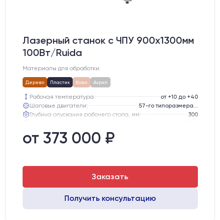
Лазерный станок c ЧПУ 900х1300мм
100Вт/Ruida
Материалы для обработки:
Дерево
Пластик
Кожа
Акрил
Рабочая температура:
от +10 до +40
Шаговые двигатели:
57-го типоразмера с редуктором
Глубина опускания рабочего стола, мм:
300
Направляющие оси Y:
GER15
Направляющие оси Х:
GER15
от 373 000 ₽
Точность позиционирования, мм:
0,1 мм
Заказать
Получить консультацию