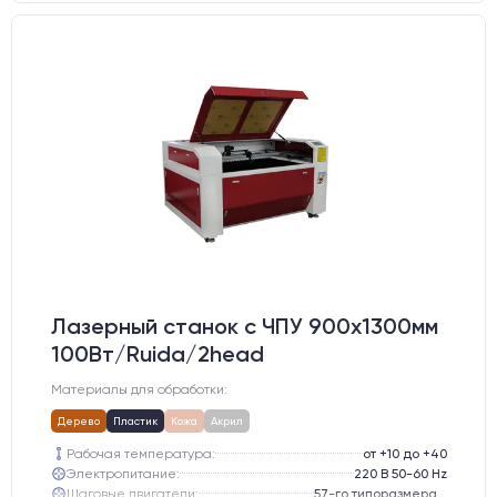
Лазерный станок c ЧПУ 900х1300мм
100Вт/Ruida/2head
Материалы для обработки:
Дерево
Пластик
Кожа
Акрил
Рабочая температура:
от +10 до +40
Электропитание:
220 В 50-60 Hz
Шаговые двигатели:
57-го типоразмера с редуктором