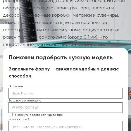
распространенная задача для CO2-станков. На этом
оборудовании создают конструкторы, элементы
декора, упаковочные коробки, метрики и сувениры.
Лазер позволяет вырезать детали со сложной
геометрией и внутренними углами, радиус которых
равен толщине самого луча (около 0.1 мм), что
недостижимо для механической фрезеровки.
Поможем подобрать нужную модель
Заполните форму — свяжемся удобным для вас
способом
Ваше имя
Ваш номер телефона
Не звонить, просто напишите мне
Комментарий