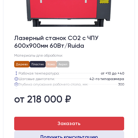
Лазерный станок CO2 c ЧПУ
600х900мм 60Вт/Ruida
Материалы для обработки:
Дерево
Пластик
Кожа
Акрил
Рабочая температура:
от +10 до +40
Шаговые двигатели:
42-го типоразмера
Глубина опускания рабочего стола, мм:
300
Направляющие оси Y:
MGN12
Направляющие оси Х:
MGN12
от 218 000 ₽
Точность позиционирования, мм:
0,1 мм
Заказать
Получить консультацию