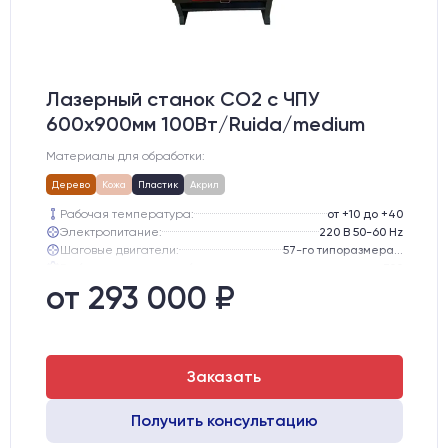
Лазерный станок CO2 c ЧПУ
600х900мм 100Вт/Ruida/medium
Материалы для обработки:
Дерево
Кожа
Пластик
Акрил
Рабочая температура:
от +10 до +40
Электропитание:
220 В 50-60 Hz
Шаговые двигатели:
57-го типоразмера с редуктором
Глубина опускания рабочего стола, мм:
300
Направляющие оси Y:
GER15
от 293 000 ₽
Направляющие оси Х:
GER15
Заказать
Получить консультацию