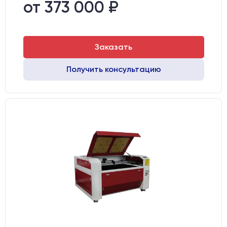
Направляющие оси Х:
GER15
от 373 000 ₽
Точность позиционирования, мм:
0,1 мм
Заказать
Получить консультацию