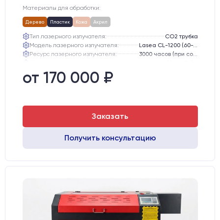
Материалы для обработки:
Дерево
Пластик
Кожа
Акрил
Тип лазерного излучателя:
СО2 трубка
Модель лазерного излучателя:
Lasea CL-1200 (60-75 Вт)
Ресурс лазерного излучателя:
3000 часов (при соблюдении условий эксплуатации)
Линза:
12 мм ZnSe
Зеркала:
20 мм Mo
от 170 000 ₽
Интерфейс подключения станка к ПК:
USB
Заказать
Получить консультацию