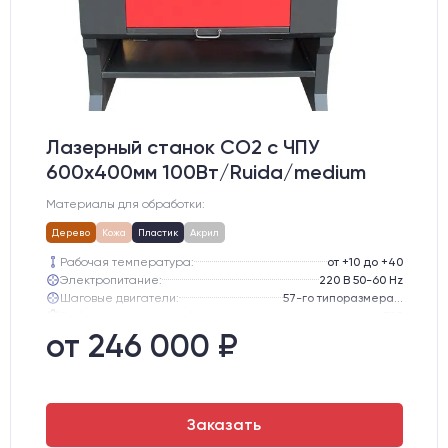
Лазерный станок CO2 c ЧПУ
600х400мм 100Вт/Ruida/medium
Материалы для обработки:
Дерево
Кожа
Пластик
Акрил
Рабочая температура:
от +10 до +40
Электропитание:
220 В 50-60 Hz
Шаговые двигатели:
57-го типоразмера с редуктором
Глубина опускания рабочего стола, мм:
300
Направляющие оси Y:
GER15
от 246 000 ₽
Направляющие оси Х:
GER15
Заказать