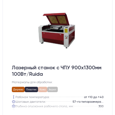
Лазерный станок c ЧПУ 900х1300мм
100Вт/Ruida
Материалы для обработки:
Дерево
Пластик
Кожа
Акрил
Рабочая температура:
от +10 до +40
Шаговые двигатели:
57-го типоразмера с редуктором
Глубина опускания рабочего стола, мм:
300
Направляющие оси Y:
GER15