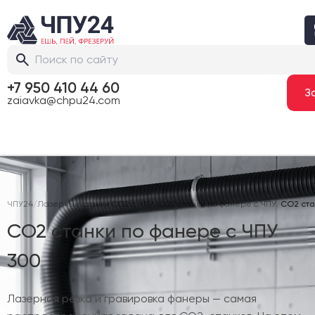
+7 950 410 44 60
zaiavka@chpu24.com
ЧПУ24
/
Лазерные станки CO2 с ЧПУ
/
CO2 станки по фанере с ЧПУ
/
CO2 ста
CO2 станки по фанере с ЧПУ
300
Лазерная резка и гравировка фанеры — самая