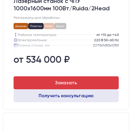
Лазерный станок c ЧПУ
1000х1600мм 100Вт/Ruida/2Head
Материалы для обработки:
Дерево
Пластик
Кожа
Акрил
Рабочая температура:
от +10 до +40
Электропитание:
220 В 50-60 Hz
Размер станка, мм:
2270х1650х1250
Транспортный размер станка, мм:
2300х1700х1300
Вес брутто:
445 кг
от 534 000 ₽
Шаговые двигатели:
57-го типоразмера с редуктором
Заказать
Получить консультацию