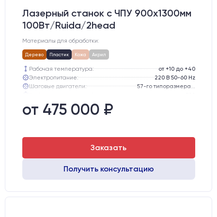
Лазерный станок c ЧПУ 900х1300мм
100Вт/Ruida/2head
Материалы для обработки:
Дерево
Пластик
Кожа
Акрил
Рабочая температура:
от +10 до +40
Электропитание:
220 В 50-60 Hz
Шаговые двигатели:
57-го типоразмера с редуктором
Глубина опускания рабочего стола, мм:
300
Направляющие оси Y:
GER15
от 475 000 ₽
Направляющие оси Х:
GER15
Заказать
Получить консультацию