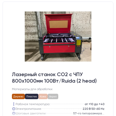
Лазерный станок CO2 c ЧПУ
800х1000мм 100Вт/Ruida (2 head)
Материалы для обработки:
Дерево
Пластик
Кожа
Акрил
Рабочая температура:
от +10 до +40
Электропитание:
220 В 50-60 Hz
Шаговые двигатели:
57-го типоразмера с редуктором