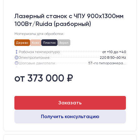
Лазерный станок c ЧПУ 900х1300мм
100Вт/Ruida (разборный)
Материалы для обработки:
Дерево
Кожа
Пластик
Акрил
Рабочая температура:
от +10 до +40
Электропитание:
220 В 50-60 Hz
Шаговые двигатели:
57-го типоразмера с редуктором
Глубина опускания рабочего стола, мм:
300
Направляющие оси Y:
GER15
от 373 000 ₽
Направляющие оси Х:
GER15
Заказать
Получить консультацию