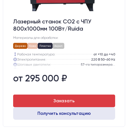
Лазерный станок CO2 c ЧПУ
800х1000мм 100Вт/Ruida
Материалы для обработки:
Дерево
Кожа
Пластик
Акрил
Рабочая температура:
от +10 до +40
Электропитание:
220 В 50-60 Hz
Шаговые двигатели:
57-го типоразмера с редуктором
Глубина опускания рабочего стола, мм:
300
Направляющие оси Y:
GER15
от 295 000 ₽
Направляющие оси Х:
GER15
Заказать
Получить консультацию