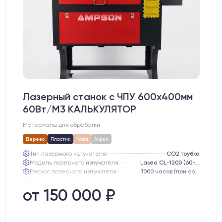
Лазерный станок c ЧПУ 600х400мм
60Вт/М3 КАЛЬКУЛЯТОР
Материалы для обработки:
Дерево
Пластик
Кожа
Акрил
Тип лазерного излучателя:
СО2 трубка
Модель лазерного излучателя:
Lasea CL-1200 (60-75 Вт)
Ресурс лазерного излучателя:
3000 часов (при соблюдении условий эксплуатации)
Линза:
12 мм ZnSe
Зеркала:
20 мм Mo
от 150 000 ₽
Интерфейс подключения станка к ПК:
USB