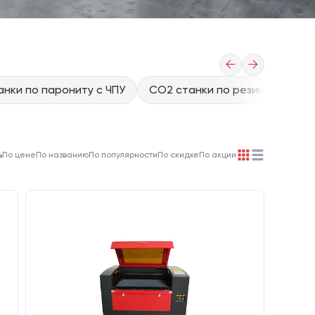
←
→
нки по парониту с ЧПУ
CO2 станки по резине с ЧПУ
ь
По цене
По названию
По популярности
По скидке
По акции