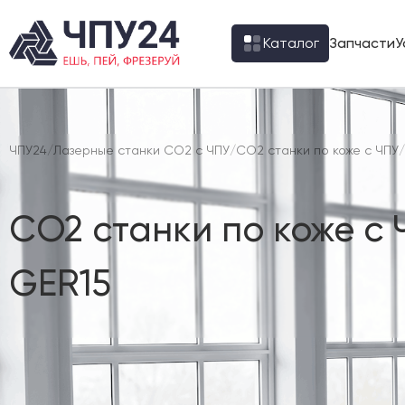
Каталог
Запчасти
У
ЧПУ24
/
Лазерные станки CO2 с ЧПУ
/
CO2 станки по коже с ЧПУ
/
CO2 станки по коже с 
GER15