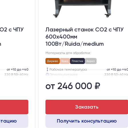
O2 c ЧПУ
Лазерный станок CO2 c ЧПУ
600х400мм
m
100Вт/Ruida/medium
Материалы для обработки:
Дерево
Кожа
Пластик
Акрил
от +10 до +40
Рабочая температура:
от +10 до +4
220 В 50-60 Hz
Электропитание:
220 В 50-60 H
57-го типоразмера с редуктором
Шаговые двигатели:
57-го типоразмера с редукт
от 246 000 ₽
тола, мм:
300
Глубина опускания рабочего стола, мм:
30
GER15
Направляющие оси Y:
GER1
GER15
Направляющие оси Х:
GER1
Заказать
ьтацию
Получить консультацию