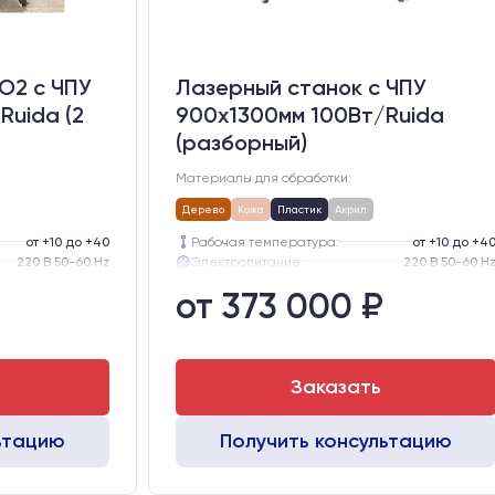
O2 c ЧПУ
Лазерный станок c ЧПУ
Ruida (2
900х1300мм 100Вт/Ruida
(разборный)
Материалы для обработки:
Дерево
Кожа
Пластик
Акрил
от +10 до +40
Рабочая температура:
от +10 до +4
220 В 50-60 Hz
Электропитание:
220 В 50-60 H
57-го типоразмера с редуктором
Шаговые двигатели:
57-го типоразмера с редукт
от 373 000 ₽
тола, мм:
300
Глубина опускания рабочего стола, мм:
30
GER15
Направляющие оси Y:
GER1
GER15
Направляющие оси Х:
GER1
Заказать
ьтацию
Получить консультацию