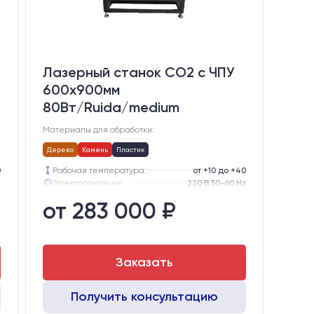
Лазерный станок CO2 c ЧПУ
600х900мм
80Вт/Ruida/medium
Материалы для обработки:
Дерево
Камень
Пластик
0
Рабочая температура:
от +10 до +40
z
Электропитание:
220 В 50-60 Hz
ором
Шаговые двигатели:
57-го типоразмера с редуктором
от 283 000 ₽
0
Глубина опускания рабочего стола, мм:
300
5
Направляющие оси Y:
GER15
5
Направляющие оси Х:
GER15
Заказать
Получить консультацию