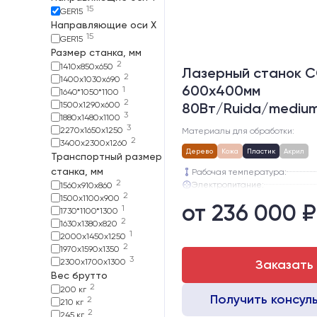
15
GER15
Направляющие оси Х
15
GER15
Размер станка, мм
2
1410х850х650
Лазерный станок C
2
1400x1030x690
600х400мм
1
1640*1050*1100
2
1500x1290x600
80Вт/Ruida/mediu
3
1880х1480х1100
3
2270х1650х1250
Материалы для обработки:
2
3400х2300х1260
Дерево
Кожа
Пластик
Акрил
Транспортный размер
станка, мм
Рабочая температура:
2
Электропитание:
1560х910х860
2
Шаговые двигатели:
1500х1100х900
от 236 000 ₽
1
Глубина опускания рабочего с
1730*1100*1300
2
Направляющие оси Y:
1630х1380х820
1
Направляющие оси Х:
2000х1450х1250
2
1970х1590х1350
3
2300х1700х1300
Заказать
Вес брутто
2
200 кг
Получить консул
2
210 кг
2
245 кг