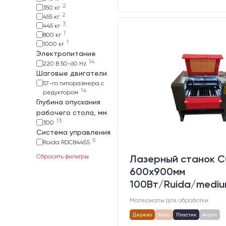
2
350 кг
2
455 кг
3
445 кг
1
800 кг
1
1000 кг
Электропитание
14
220 В 50-60 Hz
Шаговые двигатели
57-го типоразмера с
14
редуктором
Глубина опускания
рабочего стола, мм
13
300
Система управления
5
Ruida RDC8445S
Сбросить фильтры
Лазерный станок C
600х900мм
100Вт/Ruida/medi
Материалы для обработки:
Дерево
Кожа
Пластик
Акрил