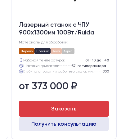
Лазерный станок c ЧПУ
900х1300мм 100Вт/Ruida
Материалы для обработки:
Дерево
Пластик
Кожа
Акрил
Рабочая температура:
от +10 до +40
Шаговые двигатели:
57-го типоразмера с редуктором
0
Глубина опускания рабочего стола, мм:
300
z
Направляющие оси Y:
GER15
ором
от 373 000 ₽
Направляющие оси Х:
GER15
0
Точность позиционирования, мм:
0,1 мм
5
5
Заказать
Получить консультацию