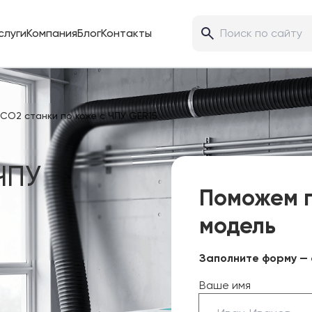
слуги
Компания
Блог
Контакты
CO2 станки по коже с ЧПУ GER15
ЧПУ
Поможем 
модель
Заполните форму — 
Ваше имя