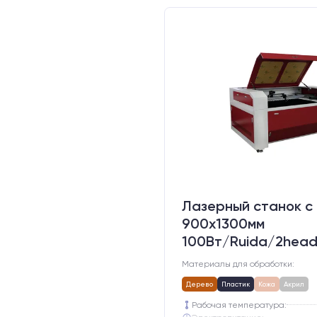
Лазерный станок c
900х1300мм
100Вт/Ruida/2hea
Материалы для обработки:
Дерево
Пластик
Кожа
Акрил
Рабочая температура: