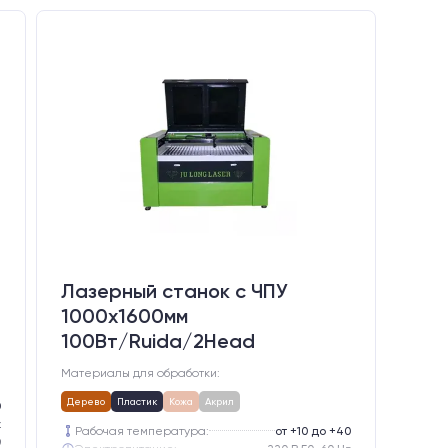
Лазерный станок c ЧПУ
1000х1600мм
100Вт/Ruida/2Head
Материалы для обработки:
Дерево
Пластик
Кожа
Акрил
0
z
Рабочая температура:
от +10 до +40
0