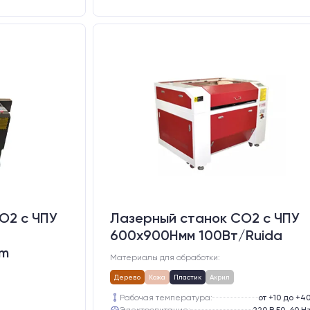
O2 c ЧПУ
Лазерный станок CO2 c ЧПУ
600х900Hмм 100Вт/Ruida
um
Материалы для обработки:
Дерево
Кожа
Пластик
Акрил
Рабочая температура:
от +10 до +4
Электропитание:
220 В 50-60 H