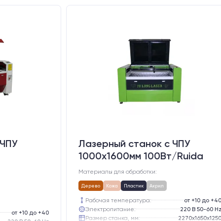
 ЧПУ
Лазерный станок c ЧПУ
1000х1600мм 100Вт/Ruida
d
Материалы для обработки:
Дерево
Кожа
Пластик
Акрил
Рабочая температура:
от +10 до +4
Электропитание:
220 В 50-60 H
от +10 до +40
Размер станка, мм:
2270х1650х125