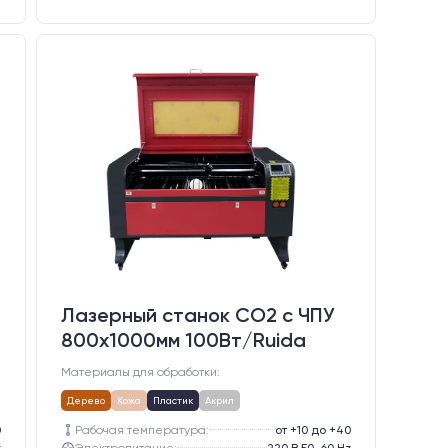
Лазерный станок CO2 c ЧПУ
800х1000мм 100Вт/Ruida
Материалы для обработки:
Дерево
Кожа
Пластик
Акрил
0
Рабочая температура:
от +10 до +40
z
Электропитание:
220 В 50-60 Hz