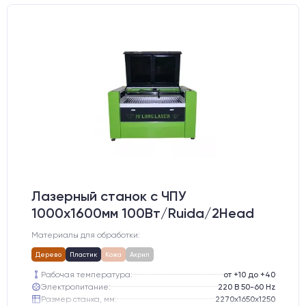
Лазерный станок c ЧПУ
1000х1600мм 100Вт/Ruida/2Head
Материалы для обработки:
Дерево
Пластик
Кожа
Акрил
Рабочая температура:
от +10 до +40
Электропитание:
220 В 50-60 Hz
Размер станка, мм:
2270х1650х1250