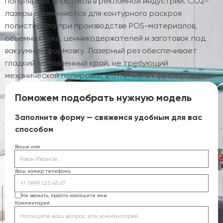
популярных пластиков в рекламной индустрии. CO2-
лазеры применяются для контурного раскроя
полистирола при производстве POS-материалов,
объемных букв, ценникодержателей и заготовок под
вакуумную формовку. Лазерный рез обеспечивает
гладкий оплавленный край, не требующий
механической полировки, в отличие от фрезерования.
Поможем подобрать нужную модель
Заполните форму — свяжемся удобным для вас
способом
Ваше имя
Ваш номер телефона
Не звонить, просто напишите мне
Комментарий