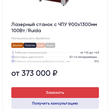
Лазерный станок c ЧПУ 900х1300мм
100Вт/Ruida
Материалы для обработки:
Дерево
Пластик
Кожа
Акрил
Рабочая температура:
от +10 до +40
Шаговые двигатели:
57-го типоразмера с редуктором
Глубина опускания рабочего стола, мм:
300
Направляющие оси Y:
GER15
Направляющие оси Х:
GER15
от 373 000 ₽
Точность позиционирования, мм:
0,1 мм
Заказать
Получить консультацию