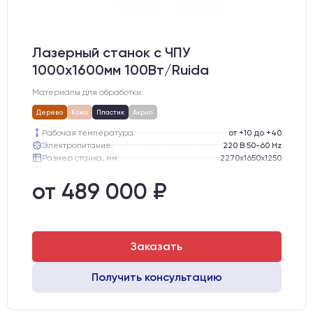
Лазерный станок c ЧПУ
1000х1600мм 100Вт/Ruida
Материалы для обработки:
Дерево
Кожа
Пластик
Акрил
Рабочая температура:
от +10 до +40
Электропитание:
220 В 50-60 Hz
Размер станка, мм:
2270х1650х1250
Транспортный размер станка, мм:
2300х1700х1300
Вес брутто:
445 кг
от 489 000 ₽
Шаговые двигатели:
57-го типоразмера с редуктором
Заказать
Получить консультацию