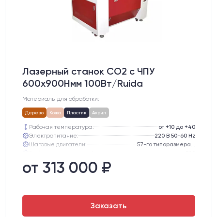
Лазерный станок CO2 c ЧПУ
600х900Hмм 100Вт/Ruida
Материалы для обработки:
Дерево
Кожа
Пластик
Акрил
Рабочая температура:
от +10 до +40
Электропитание:
220 В 50-60 Hz
Шаговые двигатели:
57-го типоразмера с редуктором
Глубина опускания рабочего стола, мм:
300
Направляющие оси Y:
GER15
от 313 000 ₽
Направляющие оси Х:
GER15
Заказать