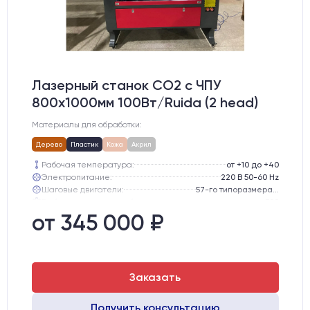
Лазерный станок CO2 c ЧПУ
800х1000мм 100Вт/Ruida (2 head)
Материалы для обработки:
Дерево
Пластик
Кожа
Акрил
Рабочая температура:
от +10 до +40
Электропитание:
220 В 50-60 Hz
Шаговые двигатели:
57-го типоразмера с редуктором
Глубина опускания рабочего стола, мм:
300
Направляющие оси Y:
GER15
от 345 000 ₽
Направляющие оси Х:
GER15
Заказать
Получить консультацию