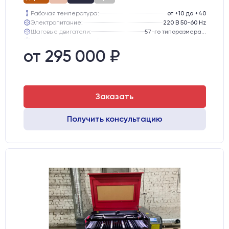
Рабочая температура:
от +10 до +40
Электропитание:
220 В 50-60 Hz
Шаговые двигатели:
57-го типоразмера с редуктором
Глубина опускания рабочего стола, мм:
300
Направляющие оси Y:
GER15
от 295 000 ₽
Направляющие оси Х:
GER15
Заказать
Получить консультацию