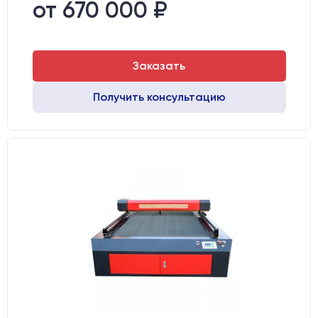
Шаговые двигатели:
57-го типоразмера с редуктором
от 670 000 ₽
Направляющие оси Y:
GER15
Заказать
Получить консультацию