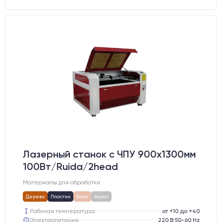
Лазерный станок c ЧПУ 900х1300мм
100Вт/Ruida/2head
Материалы для обработки:
Дерево
Пластик
Кожа
Акрил
Рабочая температура:
от +10 до +40
Электропитание:
220 В 50-60 Hz