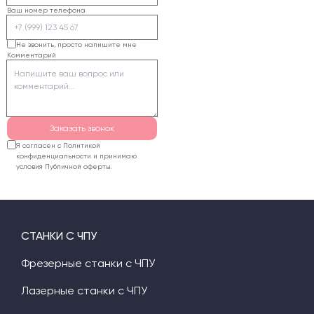
мощности, образуя
Ваш номер телефона
неровные каверны. Для
3D обработки
Не звонить, просто напишите мне
Комментарий
пенопласта лучше
использовать
фрезерный станок или
горячую струну.
Заказать звонок
Я согласен с Политикой
конфиденциальности и принимаю
условия Публичной оферты.
СТАНКИ С ЧПУ
Фрезерные станки с ЧПУ
Лазерные станки с ЧПУ