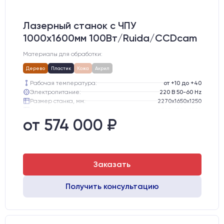
Лазерный станок c ЧПУ
1000х1600мм 100Вт/Ruida/CCDcam
Материалы для обработки:
Дерево
Пластик
Кожа
Акрил
Рабочая температура:
от +10 до +40
Электропитание:
220 В 50-60 Hz
Размер станка, мм:
2270х1650х1250
Транспортный размер станка, мм:
2300х1700х1300
Вес брутто:
445 кг
от 574 000 ₽
Шаговые двигатели:
57-го типоразмера с редуктором
Заказать
Получить консультацию