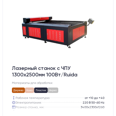
Лазерный станок c ЧПУ
1300х2500мм 100Вт/Ruida
Материалы для обработки:
Дерево
Кожа
Пластик
Акрил
Рабочая температура:
от +10 до +40
Электропитание:
220 В 50-60 Hz
Размер станка, мм:
3400х2300х1260
Вес брутто:
800 кг