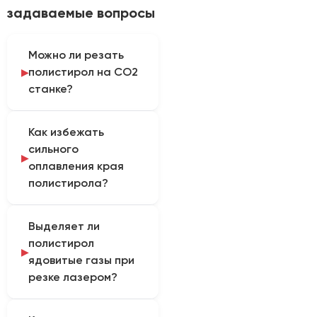
задаваемые вопросы
Можно ли резать
полистирол на CO2
станке?
Да, лазер отлично
Как избежать
справляется с резкой
сильного
как ударопрочного, так
оплавления края
и прозрачного
полистирола?
полистирола. Однако
из-за низкой
Секрет чистого реза
температуры плавления
Выделяет ли
полистирола
материала, кромка
полистирол
заключается в высокой
может слегка
ядовитые газы при
скорости прохождения
оплавляться. Требуется
резке лазером?
луча, минимально
тонкая настройка
необходимой мощности
параметров станка.
При лазерной резке
и, самое главное, в