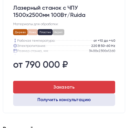
Лазерный станок c ЧПУ
1500х2500мм 100Вт/Ruida
Материалы для обработки:
Дерево
Кожа
Пластик
Акрил
Рабочая температура:
от +10 до +40
Электропитание:
220 В 50-60 Hz
Размер станка, мм:
3400х2300х1260
Вес брутто:
1000 кг
Направляющие оси Y:
GER15
от 790 000 ₽
Направляющие оси Х:
GER15
Заказать
Получить консультацию