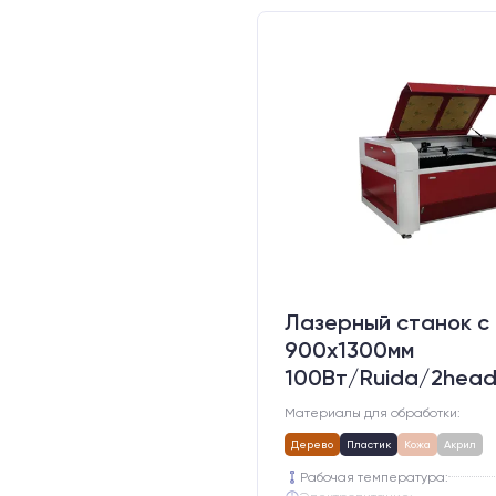
Лазерный станок c
900х1300мм
100Вт/Ruida/2hea
Материалы для обработки:
Дерево
Пластик
Кожа
Акрил
Рабочая температура: