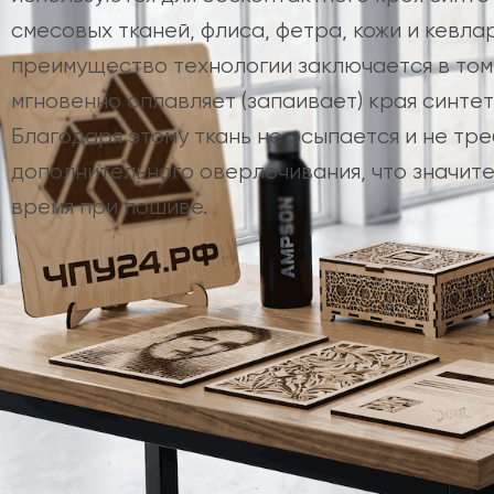
смесовых тканей, флиса, фетра, кожи и кевла
преимущество технологии заключается в том,
мгновенно оплавляет (запаивает) края синтет
Благодаря этому ткань не осыпается и не тр
дополнительного оверлочивания, что значит
время при пошиве.