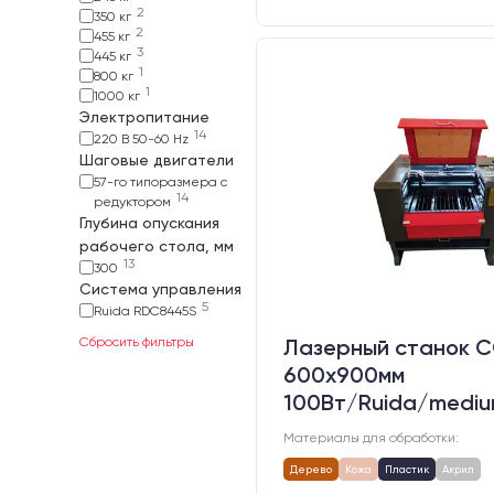
2
350 кг
2
455 кг
3
445 кг
1
800 кг
1
1000 кг
Электропитание
14
220 В 50-60 Hz
Шаговые двигатели
57-го типоразмера с
14
редуктором
Глубина опускания
рабочего стола, мм
13
300
Система управления
5
Ruida RDC8445S
Сбросить фильтры
Лазерный станок C
600х900мм
100Вт/Ruida/medi
Материалы для обработки:
Дерево
Кожа
Пластик
Акрил