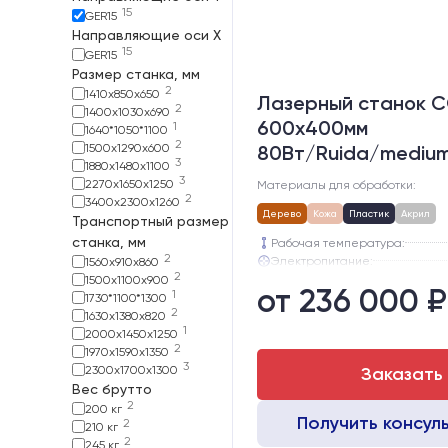
15
GER15
Направляющие оси Х
15
GER15
Размер станка, мм
2
1410х850х650
Лазерный станок C
2
1400x1030x690
600х400мм
1
1640*1050*1100
2
1500x1290x600
80Вт/Ruida/mediu
3
1880х1480х1100
3
2270х1650х1250
Материалы для обработки:
2
3400х2300х1260
Дерево
Кожа
Пластик
Акрил
Транспортный размер
станка, мм
Рабочая температура:
2
Электропитание:
1560х910х860
2
Шаговые двигатели:
1500х1100х900
от 236 000 ₽
1
Глубина опускания рабочего с
1730*1100*1300
2
Направляющие оси Y:
1630х1380х820
1
Направляющие оси Х:
2000х1450х1250
2
1970х1590х1350
3
2300х1700х1300
Заказать
Вес брутто
2
200 кг
Получить консул
2
210 кг
2
245 кг