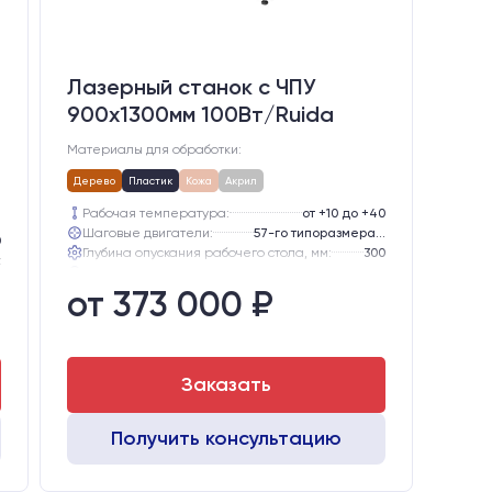
Лазерный станок c ЧПУ
900х1300мм 100Вт/Ruida
Материалы для обработки:
Дерево
Пластик
Кожа
Акрил
Рабочая температура:
от +10 до +40
Шаговые двигатели:
57-го типоразмера с редуктором
0
Глубина опускания рабочего стола, мм:
300
z
Направляющие оси Y:
GER15
ором
от 373 000 ₽
Направляющие оси Х:
GER15
0
Точность позиционирования, мм:
0,1 мм
5
5
Заказать
Получить консультацию