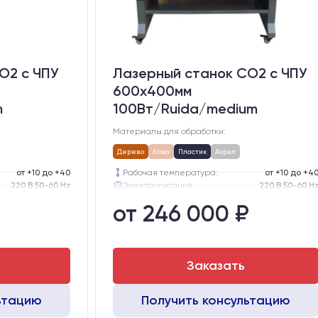
O2 c ЧПУ
Лазерный станок CO2 c ЧПУ
600х400мм
m
100Вт/Ruida/medium
Материалы для обработки:
Дерево
Кожа
Пластик
Акрил
от +10 до +40
Рабочая температура:
от +10 до +4
220 В 50-60 Hz
Электропитание:
220 В 50-60 H
57-го типоразмера с редуктором
Шаговые двигатели:
57-го типоразмера с редукт
от 246 000 ₽
тола, мм:
300
Глубина опускания рабочего стола, мм:
30
GER15
Направляющие оси Y:
GER1
GER15
Направляющие оси Х:
GER1
Заказать
ьтацию
Получить консультацию