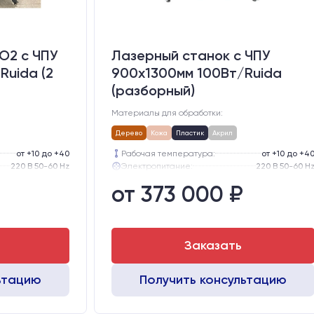
O2 c ЧПУ
Лазерный станок c ЧПУ
Ruida (2
900х1300мм 100Вт/Ruida
(разборный)
Материалы для обработки:
Дерево
Кожа
Пластик
Акрил
от +10 до +40
Рабочая температура:
от +10 до +4
220 В 50-60 Hz
Электропитание:
220 В 50-60 H
57-го типоразмера с редуктором
Шаговые двигатели:
57-го типоразмера с редукт
от 373 000 ₽
тола, мм:
300
Глубина опускания рабочего стола, мм:
30
GER15
Направляющие оси Y:
GER1
GER15
Направляющие оси Х:
GER1
Заказать
ьтацию
Получить консультацию