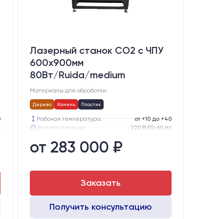
Лазерный станок CO2 c ЧПУ
600х900мм
80Вт/Ruida/medium
Материалы для обработки:
Дерево
Камень
Пластик
0
Рабочая температура:
от +10 до +40
z
Электропитание:
220 В 50-60 Hz
ором
Шаговые двигатели:
57-го типоразмера с редуктором
от 283 000 ₽
0
Глубина опускания рабочего стола, мм:
300
5
Направляющие оси Y:
GER15
5
Направляющие оси Х:
GER15
Заказать
Получить консультацию