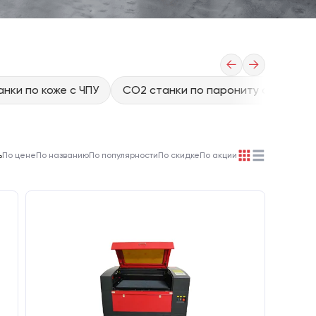
←
→
нки по коже с ЧПУ
CO2 станки по парониту с ЧПУ
ь
По цене
По названию
По популярности
По скидке
По акции