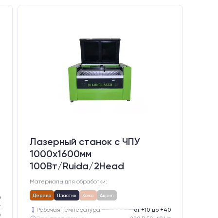
Лазерный станок c ЧПУ
1000х1600мм
100Вт/Ruida/2Head
Материалы для обработки:
Дерево
Пластик
Кожа
Акрил
0
z
Рабочая температура:
от +10 до +40
0