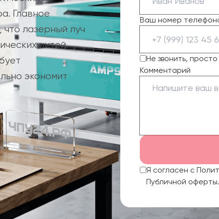
ра. Главное
Ваш номер телефон
 что лазерный луч
ических нитей.
Не звонить, прост
ебует
Комментарий
ельно экономит
Я согласен с Поли
Публичной оферты