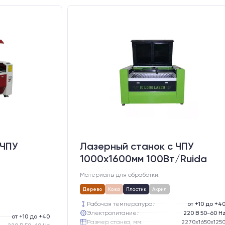
 ЧПУ
Лазерный станок c ЧПУ
1000х1600мм 100Вт/Ruida
d
Материалы для обработки:
Дерево
Кожа
Пластик
Акрил
Рабочая температура:
от +10 до +4
Электропитание:
220 В 50-60 H
от +10 до +40
Размер станка, мм:
2270х1650х125