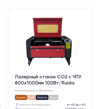
Лазерный станок CO2 c ЧПУ
800х1000мм 100Вт/Ruida
Материалы для обработки:
Дерево
Кожа
Пластик
Акрил
0
Рабочая температура:
от +10 до +40
z
Электропитание:
220 В 50-60 Hz