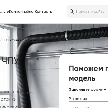
слуги
Компания
Блог
Контакты
/
CO2 станки по ткани с ЧПУ GER15
 ЧПУ
Поможем 
модель
Заполните форму — 
менил швейную,
-станки
Ваше имя
тических и