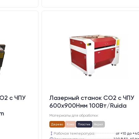
O2 c ЧПУ
Лазерный станок CO2 c ЧПУ
600х900Hмм 100Вт/Ruida
um
Материалы для обработки:
Дерево
Кожа
Пластик
Акрил
Рабочая температура:
от +10 до +4
Электропитание:
220 В 50-60 H