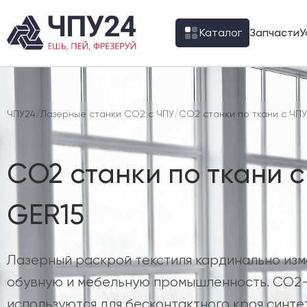
Каталог
Запчасти
У
ЧПУ24
/
Лазерные станки CO2 с ЧПУ
/
CO2 станки по ткани с ЧПУ
CO2 станки по ткани с
GER15
Лазерный раскрой текстиля кардинально из
обувную и мебельную промышленность. CO2
используются для бесконтактного кроя синте