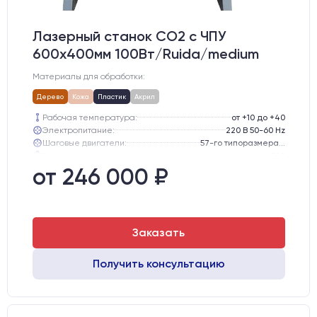
Лазерный станок CO2 c ЧПУ
600х400мм 100Вт/Ruida/medium
Материалы для обработки:
Дерево
Кожа
Пластик
Акрил
Рабочая температура:
от +10 до +40
Электропитание:
220 В 50-60 Hz
Шаговые двигатели:
57-го типоразмера с редуктором
Глубина опускания рабочего стола, мм:
300
Направляющие оси Y:
GER15
от 246 000 ₽
Направляющие оси Х:
GER15
Заказать
Получить консультацию