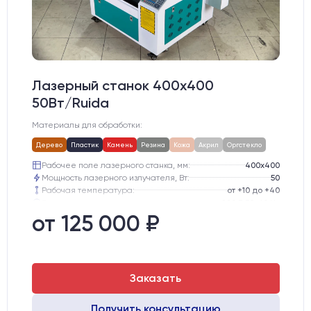
Лазерный станок 400х400
50Вт/Ruida
Материалы для обработки:
Дерево
Пластик
Камень
Резина
Кожа
Акрил
Оргстекло
Рабочее поле лазерного станка, мм:
400х400
Мощность лазерного излучателя, Вт:
50
Рабочая температура:
от +10 до +40
Электропитание:
220 В 50-60 Hz
Шаговые двигатели:
42-го типоразмера
от 125 000 ₽
Глубина опускания рабочего стола, мм:
200
Заказать
Получить консультацию