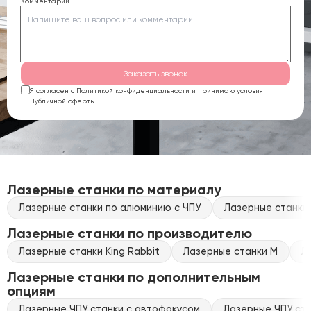
Комментарий
Заказать звонок
Я согласен с Политикой конфиденциальности и принимаю условия
Публичной оферты.
Лазерные станки по материалу
Лазерные станки по алюминию с ЧПУ
Лазерные станки 
Лазерные станки по производителю
Лазерные станки King Rabbit
Лазерные станки M
Л
Лазерные станки по дополнительным
опциям
Лазерные ЧПУ станки с автофокусом
Лазерные ЧПУ ста