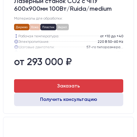
Лазерный станок CO2 c ЧПУ
600х900мм 100Вт/Ruida/medium
Материалы для обработки:
Дерево
Кожа
Пластик
Акрил
Рабочая температура:
от +10 до +40
Электропитание:
220 В 50-60 Hz
Шаговые двигатели:
57-го типоразмера с редуктором
Глубина опускания рабочего стола, мм:
300
Направляющие оси Y:
GER15
от 293 000 ₽
Направляющие оси Х:
GER15
Заказать
Получить консультацию