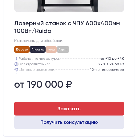
Лазерный станок c ЧПУ 600х400мм
100Вт/Ruida
Материалы для обработки:
Дерево
Пластик
Кожа
Акрил
Рабочая температура:
от +10 до +40
Электропитание:
220 В 50-60 Hz
Шаговые двигатели:
42-го типоразмера
Глубина опускания рабочего стола, мм:
200
Направляющие оси Y:
MGN12
от 190 000 ₽
Направляющие оси Х:
MGN12
Заказать
Получить консультацию