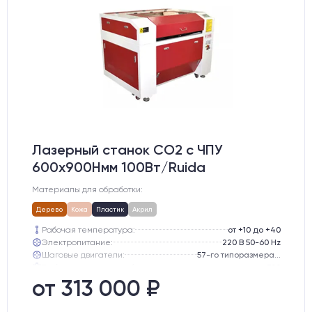
Лазерный станок CO2 c ЧПУ
600х900Hмм 100Вт/Ruida
Материалы для обработки:
Дерево
Кожа
Пластик
Акрил
Рабочая температура:
от +10 до +40
Электропитание:
220 В 50-60 Hz
Шаговые двигатели:
57-го типоразмера с редуктором
Глубина опускания рабочего стола, мм:
300
Направляющие оси Y:
GER15
от 313 000 ₽
Направляющие оси Х:
GER15