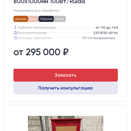
800х1000мм 100Вт/Ruida
Материалы для обработки:
Дерево
Кожа
Пластик
Акрил
Рабочая температура:
от +10 до +40
Электропитание:
220 В 50-60 Hz
Шаговые двигатели:
57-го типоразмера с редуктором
Глубина опускания рабочего стола, мм:
300
Направляющие оси Y:
GER15
от 295 000 ₽
Направляющие оси Х:
GER15
Заказать
Получить консультацию