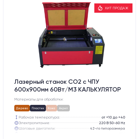
ХИТ ПРОДАЖ
Лазерный станок CO2 c ЧПУ
600х900мм 60Вт/М3 КАЛЬКУЛЯТОР
Материалы для обработки:
Дерево
Пластик
Кожа
Акрил
Рабочая температура:
от +10 до +40
Электропитание:
220 В 50-60 Hz
Шаговые двигатели:
42-го типоразмера
Глубина опускания рабочего стола, мм:
300