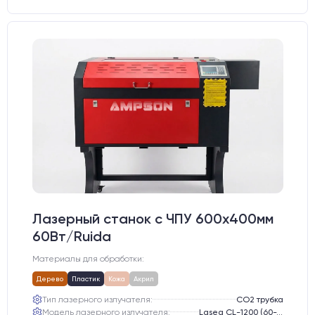
Лазерный станок c ЧПУ 600х400мм
60Вт/Ruida
Материалы для обработки:
Дерево
Пластик
Кожа
Акрил
Тип лазерного излучателя:
СО2 трубка
Модель лазерного излучателя:
Lasea CL-1200 (60-75 Вт)