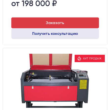
Направляющие оси Y:
MGN12
от 198 000 ₽
Направляющие оси Х:
MGN12
Заказать
Получить консультацию
ХИТ ПРОДАЖ