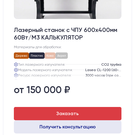
Лазерный станок c ЧПУ 600х400мм
60Вт/М3 КАЛЬКУЛЯТОР
Материалы для обработки:
Дерево
Пластик
Кожа
Акрил
Тип лазерного излучателя:
СО2 трубка
Модель лазерного излучателя:
Lasea CL-1200 (60-75 Вт)
Ресурс лазерного излучателя:
3000 часов (при соблюдении условий эксплуатации)
Линза:
12 мм ZnSe
Зеркала:
20 мм Mo
от 150 000 ₽
Интерфейс подключения станка к ПК:
USB
Заказать
Получить консультацию