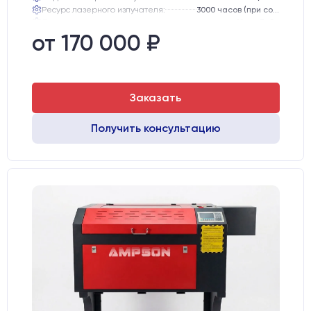
Ресурс лазерного излучателя:
3000 часов (при соблюдении условий эксплуатации)
Линза:
12 мм ZnSe
Зеркала:
20 мм Mo
от 170 000 ₽
Интерфейс подключения станка к ПК:
USB
Заказать
Получить консультацию