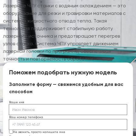
Лазерные ЧПУ станки с водяным охлаждением — это
оборудование для резки и гравировки материалов с
системой жидкостного отвода тепла. Такая
технология поддерживает стабильную работу
лазерного источника и предотвращает перегрев
узлов станка. Система ЧПУ управляет движением
лазерной головки по программе, обеспечивая
точность и повторяемость обработки.
Поможем подобрать нужную модель
Заполните форму — свяжемся удобным для вас
способом
Ваше имя
Ваш номер телефона
Не звонить, просто напишите мне