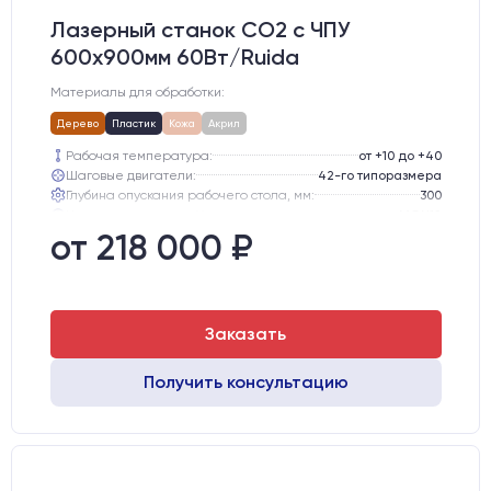
Лазерный станок CO2 c ЧПУ
600х900мм 60Вт/Ruida
Материалы для обработки:
Дерево
Пластик
Кожа
Акрил
Рабочая температура:
от +10 до +40
Шаговые двигатели:
42-го типоразмера
Глубина опускания рабочего стола, мм:
300
Направляющие оси Y:
MGN12
Направляющие оси Х:
MGN12
от 218 000 ₽
Точность позиционирования, мм:
0,1 мм
Заказать
Получить консультацию