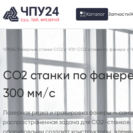
Каталог
Запчасти
У
ЧПУ24
/
Лазерные станки CO2 с ЧПУ
/
CO2 станки по фанере с 
CO2 станки по фанере
300 мм/с
Лазерная резка и гравировка фанеры — сама
распространенная задача для CO2-станков. 
оборудовании создают конструкторы, элеме