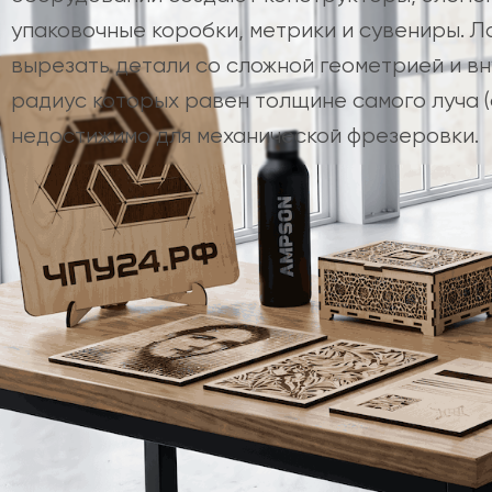
упаковочные коробки, метрики и сувениры. Л
вырезать детали со сложной геометрией и вн
радиус которых равен толщине самого луча (ок
недостижимо для механической фрезеровки.