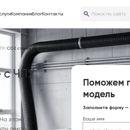
слуги
Компания
Блог
Контакты
ЧПУ
/
CO2 станки по фанере с ЧПУ 300 мм/с
 с ЧПУ
Поможем 
модель
Заполните форму — 
я
На этом
Ваше имя
нты декора,