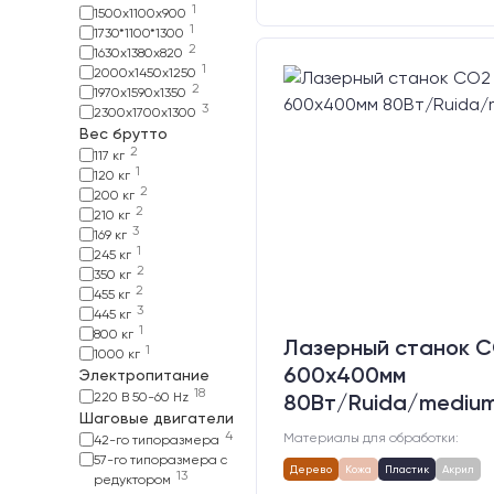
1
1500х1100х900
1
1730*1100*1300
2
1630х1380х820
1
2000х1450х1250
2
1970х1590х1350
3
2300х1700х1300
Вес брутто
2
117 кг
1
120 кг
2
200 кг
2
210 кг
3
169 кг
1
245 кг
2
350 кг
2
455 кг
3
445 кг
1
800 кг
Лазерный станок C
1
1000 кг
600х400мм
Электропитание
18
220 В 50-60 Hz
80Вт/Ruida/mediu
Шаговые двигатели
4
Материалы для обработки:
42-го типоразмера
57-го типоразмера с
Дерево
Кожа
Пластик
Акрил
13
редуктором