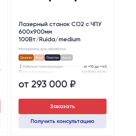
Лазерный станок CO2 c ЧПУ
600х900мм
100Вт/Ruida/medium
Материалы для обработки:
Дерево
Кожа
Пластик
Акрил
z
а
Рабочая температура:
от +10 до +40
0
Электропитание:
220 В 50-60 Hz
2
Шаговые двигатели:
57-го типоразмера с редуктором
от 293 000 ₽
2
Глубина опускания рабочего стола, мм:
300
м
Направляющие оси Y:
GER15
Направляющие оси Х:
GER15
Заказать
Получить консультацию