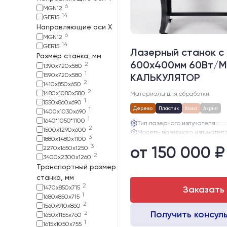
6
MGN12
14
GER15
Направляющие оси Х
6
MGN12
14
GER15
Лазерный станок c
Размер станка, мм
600х400мм 60Вт/М
2
1390х720х580
1
1590х720х580
КАЛЬКУЛЯТОР
2
1410х850х650
2
1480х1080х580
Материалы для обработки:
1
1550х860х690
Дерево
Пластик
Кожа
Акрил
1
1400x1030x690
1
1640*1050*1100
Тип лазерного излучателя:
2
1500x1290x600
Модель лазерного излучателя
3
1880х1480х1100
Ресурс лазерного излучателя
3
от 150 000 ₽
2270х1650х1250
Линза:
2
3400х2300х1260
Зеркала:
Транспортный размер
Интерфейс подключения станк
станка, мм
2
1470х850х715
Заказать
1
1680х850х715
2
1560х910х860
Получить консул
2
1650x1155x760
1
1615х1050х755