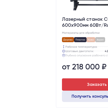
Лазерный станок C
600х900мм 60Вт/R
Материалы для обработки:
Дерево
Пластик
Кожа
Акрил
Рабочая температура:
Шаговые двигатели:
42
Глубина опускания рабочего с
Направляющие оси Y:
от 218 000 ₽
Направляющие оси Х:
Точность позиционирования, м
Заказать
Получить консул