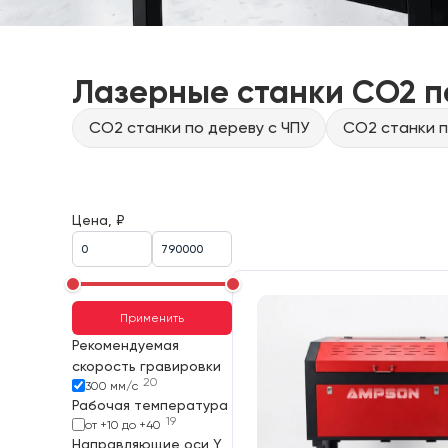
Лазерные станки CO2 п
CO2 станки по дереву с ЧПУ
CO2 станки п
Цена, ₽
Применить
Рекомендуемая
скорость гравировки
20
300 мм/с
Рабочая температура
19
от +10 до +40
Направляющие оси Y