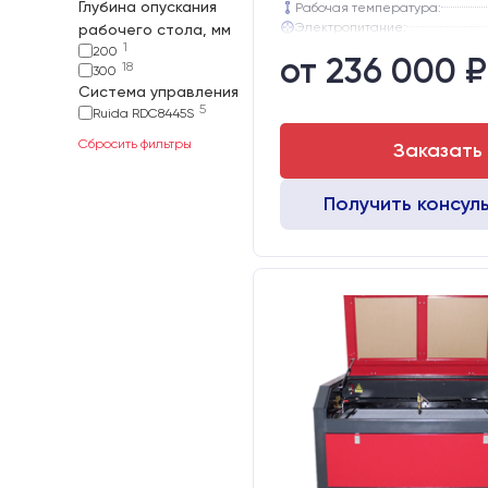
Глубина опускания
Рабочая температура:
Электропитание:
рабочего стола, мм
Шаговые двигатели:
1
200
от 236 000 ₽
Глубина опускания рабочего с
18
300
Направляющие оси Y:
Система управления
Направляющие оси Х:
5
Ruida RDC8445S
Сбросить фильтры
Заказать
Получить консул