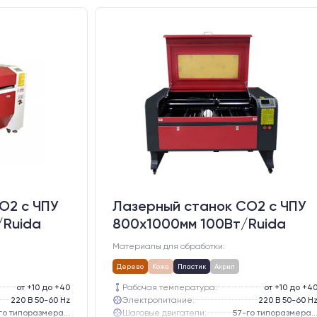
O2 c ЧПУ
Лазерный станок CO2 c ЧПУ
/Ruida
800х1000мм 100Вт/Ruida
Материалы для обработки:
Дерево
Кожа
Пластик
Акрил
от +10 до +40
Рабочая температура:
от +10 до +4
220 В 50-60 Hz
Электропитание:
220 В 50-60 H
57-го типоразмера с редуктором
Шаговые двигатели:
57-го типоразмера с редукт