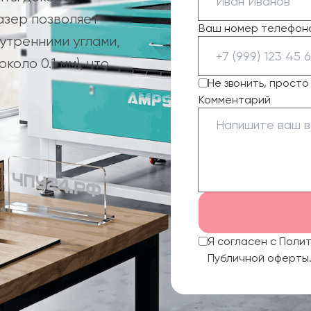
азер позволяет
Ваш номер телефон
утренними углами,
оло 0.1 мм), что
Не звонить, прост
Комментарий
Я согласен с Поли
Публичной оферты