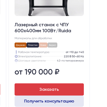
Лазерный станок c ЧПУ
600х400мм 100Вт/Ruida
Материалы для обработки:
Дерево
Пластик
Кожа
Акрил
а
Рабочая температура:
от +10 до +40
Электропитание:
220 В 50-60 Hz
тации)
Шаговые двигатели:
42-го типоразмера
e
Глубина опускания рабочего стола, мм:
200
от 190 000 ₽
o
Направляющие оси Y:
MGN12
B
Направляющие оси Х:
MGN12
Заказать
Получить консультацию