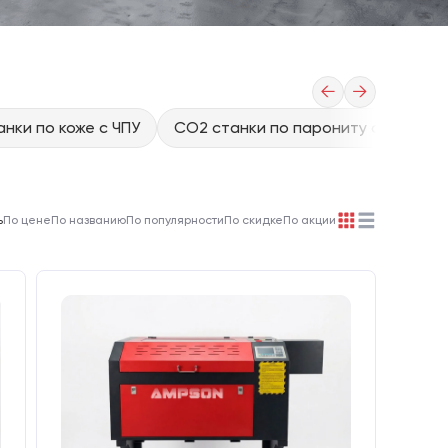
←
→
нки по коже с ЧПУ
CO2 станки по парониту с ЧПУ
ь
По цене
По названию
По популярности
По скидке
По акции