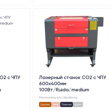
O2 c ЧПУ
Лазерный станок CO2 c ЧПУ
600х400мм
m
100Вт/Ruida/medium
Материалы для обработки:
Дерево
Кожа
Пластик
Акрил