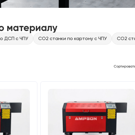
о материалу
о ДСП с ЧПУ
CO2 станки по картону с ЧПУ
CO2 ста
Сортироват