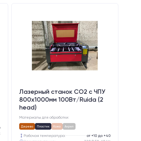
Лазерный станок CO2 c ЧПУ
800х1000мм 100Вт/Ruida (2
head)
Материалы для обработки:
Дерево
Пластик
Кожа
Акрил
0
z
Рабочая температура:
от +10 до +40
ором