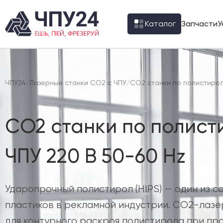
Каталог
Запчасти
У
ЧПУ24
/
Лазерные станки CO2 с ЧПУ
/
CO2 станки по полистирол
CO2 станки по полист
ЧПУ 220 В 50-60 Hz
Ударопрочный полистирол (HIPS) — один из с
пластиков в рекламной индустрии. CO2-лаз
для контурного раскроя полистирола при пр