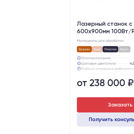
Лазерный станок c
600х900мм 100Вт/
Материалы для обработки:
Дерево
Кожа
Пластик
Акрил
Электропитание:
Шаговые двигатели:
42
Глубина опускания рабочего с
Направляющие оси Y:
от 238 000 ₽
Направляющие оси Х:
Точность позиционирования, м
Заказать
Получить консул