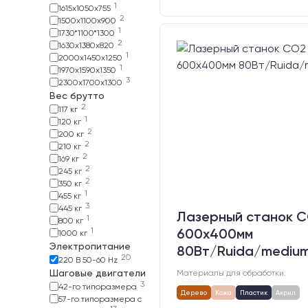
1
1615х1050х755
2
1500х1100х900
1
1730*1100*1300
2
1630х1380х820
1
2000х1450х1250
1
1970х1590х1350
3
2300х1700х1300
Вес брутто
2
117 кг
1
120 кг
2
200 кг
2
210 кг
2
169 кг
2
245 кг
2
350 кг
1
455 кг
3
445 кг
Лазерный станок C
1
800 кг
1
600х400мм
1000 кг
Электропитание
80Вт/Ruida/mediu
20
220 В 50-60 Hz
Шаговые двигатели
Материалы для обработки:
3
42-го типоразмера
Дерево
Кожа
Пластик
Акрил
57-го типоразмера с