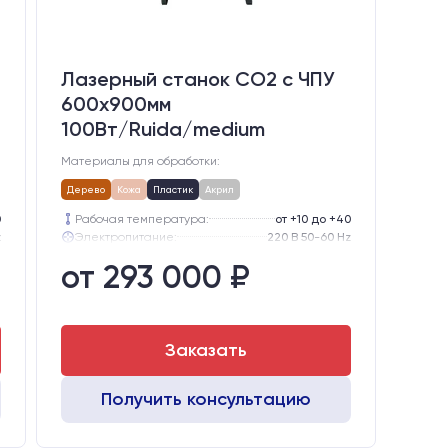
Лазерный станок CO2 c ЧПУ
600х900мм
100Вт/Ruida/medium
Материалы для обработки:
Дерево
Кожа
Пластик
Акрил
0
Рабочая температура:
от +10 до +40
z
Электропитание:
220 В 50-60 Hz
ором
Шаговые двигатели:
57-го типоразмера с редуктором
от 293 000 ₽
0
Глубина опускания рабочего стола, мм:
300
5
Направляющие оси Y:
GER15
5
Направляющие оси Х:
GER15
Заказать
Получить консультацию