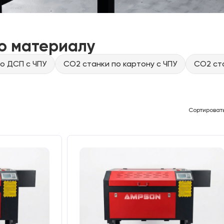
о материалу
о ДСП с ЧПУ
CO2 станки по картону с ЧПУ
CO2 ста
Сортироват