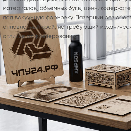
материалов, объемных букв, ценникодержате
под вакуумную формовку. Лазерный рез обес
оплавленный край, не требующий механическ
отличие от фрезерования.