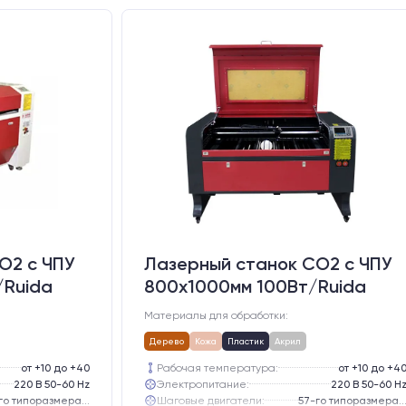
O2 c ЧПУ
Лазерный станок CO2 c ЧПУ
/Ruida
800х1000мм 100Вт/Ruida
Материалы для обработки:
Дерево
Кожа
Пластик
Акрил
от +10 до +40
Рабочая температура:
от +10 до +4
220 В 50-60 Hz
Электропитание:
220 В 50-60 H
57-го типоразмера с редуктором
Шаговые двигатели:
57-го типоразмера с редукт