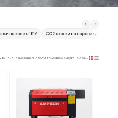
←
→
нки по коже с ЧПУ
CO2 станки по парониту с ЧПУ
ь
По цене
По названию
По популярности
По скидке
По акции