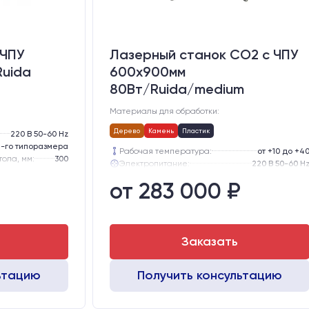
 ЧПУ
Лазерный станок CO2 c ЧПУ
Ruida
600х900мм
80Вт/Ruida/medium
Материалы для обработки:
Дерево
Камень
Пластик
220 В 50-60 Hz
-го типоразмера
Рабочая температура:
от +10 до +4
тола, мм:
300
Электропитание:
220 В 50-60 H
MGN12
Шаговые двигатели:
57-го типоразмера с редукт
от 283 000 ₽
MGN12
Глубина опускания рабочего стола, мм:
30
м:
0,1 мм
Направляющие оси Y:
GER1
Направляющие оси Х:
GER1
Заказать
ьтацию
Получить консультацию