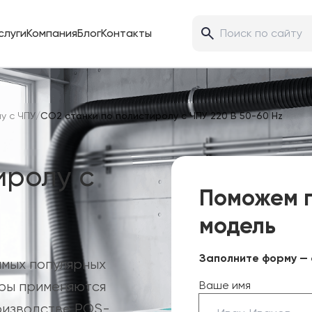
слуги
Компания
Блог
Контакты
у с ЧПУ
/
CO2 станки по полистиролу с ЧПУ 220 В 50-60 Hz
иролу с
Поможем 
модель
Заполните форму — 
амых популярных
еры применяются
Ваше имя
оизводстве POS-