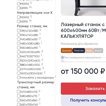
5
MGN12
14
GER15
Направляющие оси Х
5
MGN12
14
GER15
Лазерный станок c
Размер станка, мм
600х400мм 60Вт/М
2
1390х720х580
1
1590х720х580
КАЛЬКУЛЯТОР
2
1410х850х650
1
1480х1080х580
Материалы для обработки:
1
1550х860х690
Дерево
Пластик
Кожа
Акрил
2
1400x1030x690
1
1640*1050*1100
Тип лазерного излучателя:
2
1500x1290x600
Модель лазерного излучателя
2
1880х1480х1100
Ресурс лазерного излучателя
3
от 150 000 ₽
2270х1650х1250
Линза:
2
3400х2300х1260
Зеркала:
1
Уточняйте у менеджера
Интерфейс подключения станк
Транспортный размер
станка, мм
Заказать
2
1470х850х715
1
1680х850х715
Получить консул
2
1560х910х860
1
1650x1155x760