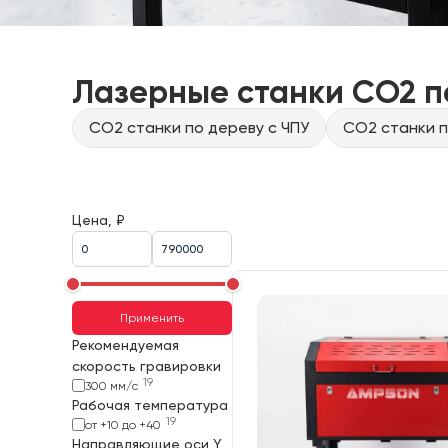
Лазерные станки CO2 п
CO2 станки по дереву с ЧПУ
CO2 станки п
Цена, ₽
Применить
Рекомендуемая
скорость гравировки
19
300 мм/с
Рабочая температура
19
от +10 до +40
Направляющие оси Y