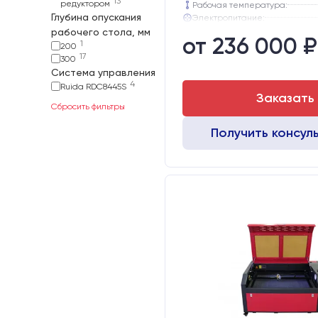
13
редуктором
Рабочая температура:
Глубина опускания
Электропитание:
Шаговые двигатели:
рабочего стола, мм
от 236 000 ₽
Глубина опускания рабочего с
1
200
Направляющие оси Y:
17
300
Направляющие оси Х:
Система управления
4
Ruida RDC8445S
Заказать
Сбросить фильтры
Получить консул