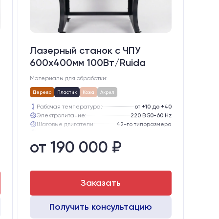
Лазерный станок c ЧПУ
600х400мм 100Вт/Ruida
Материалы для обработки:
Дерево
Пластик
Кожа
Акрил
а
Рабочая температура:
от +10 до +40
Электропитание:
220 В 50-60 Hz
тации)
Шаговые двигатели:
42-го типоразмера
e
Глубина опускания рабочего стола, мм:
200
от 190 000 ₽
o
Направляющие оси Y:
MGN12
B
Направляющие оси Х:
MGN12
Заказать
Получить консультацию