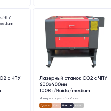
O2 c ЧПУ
Лазерный станок CO2 c ЧПУ
600х400мм
m
100Вт/Ruida/medium
Материалы для обработки:
Дерево
Кожа
Пластик
Акрил