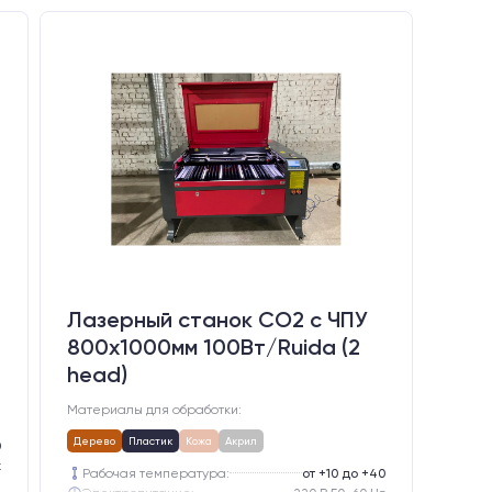
Лазерный станок CO2 c ЧПУ
800х1000мм 100Вт/Ruida (2
head)
Материалы для обработки:
Дерево
Пластик
Кожа
Акрил
0
z
Рабочая температура:
от +10 до +40
ором