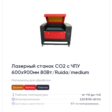
Лазерный станок CO2 c ЧПУ
600х900мм 80Вт/Ruida/medium
Материалы для обработки:
Дерево
Камень
Пластик
Рабочая температура:
от +10 до +40
Электропитание:
220 В 50-60 Hz
Шаговые двигатели:
57-го типоразмера с редуктором
Глубина опускания рабочего стола, мм:
300