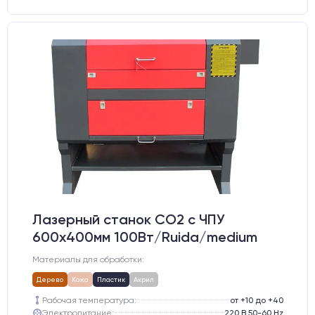
Лазерный станок CO2 c ЧПУ
600х400мм 100Вт/Ruida/medium
Материалы для обработки:
Дерево
Кожа
Пластик
Акрил
Рабочая температура:
от +10 до +40
Электропитание:
220 В 50-60 Hz