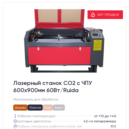
ХИТ ПРОДАЖ
Лазерный станок CO2 c ЧПУ
600х900мм 60Вт/Ruida
Материалы для обработки:
Дерево
Пластик
Кожа
Акрил
Рабочая температура:
от +10 до +40
Шаговые двигатели:
42-го типоразмера
Глубина опускания рабочего стола, мм:
300