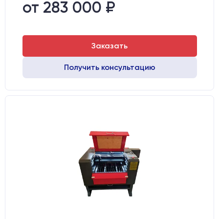
Направляющие оси Y:
GER15
от 283 000 ₽
Направляющие оси Х:
GER15
Заказать
Получить консультацию