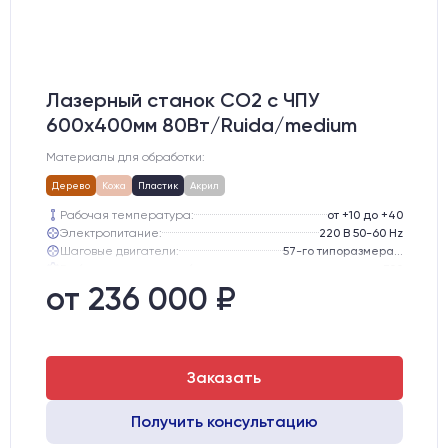
Лазерный станок CO2 c ЧПУ
600х400мм 80Вт/Ruida/medium
Материалы для обработки:
Дерево
Кожа
Пластик
Акрил
Рабочая температура:
от +10 до +40
Электропитание:
220 В 50-60 Hz
Шаговые двигатели:
57-го типоразмера с редуктором
Глубина опускания рабочего стола, мм:
300
Направляющие оси Y:
GER15
от 236 000 ₽
Направляющие оси Х:
GER15
Заказать
Получить консультацию