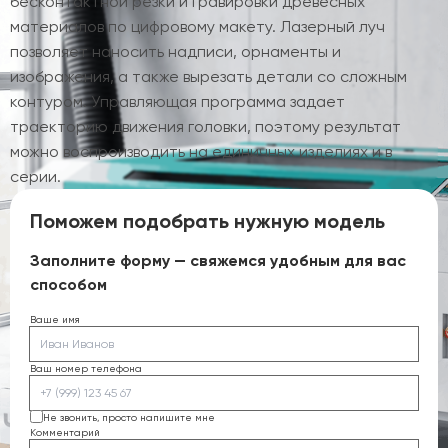
бесконтактной резки и гравировки древесных
материалов по цифровому макету. Лазерный луч
позволяет наносить надписи, орнаменты и
изображения, а также вырезать детали со сложным
контуром. Управляющая программа задает
траекторию движения головки, поэтому результат
можно воспроизводить на единичных изделиях и в
серии.
Поможем подобрать нужную модель
Заполните форму — свяжемся удобным для вас
способом
Ваше имя
Ваш номер телефона
Не звонить, просто напишите мне
Комментарий