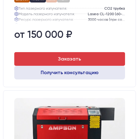
Тип лазерного излучателя:
СО2 трубка
Модель лазерного излучателя:
Lasea CL-1200 (60-75 Вт)
Ресурс лазерного излучателя:
3000 часов (при соблюдении условий эксплуатации)
Линза:
12 мм ZnSe
Зеркала:
20 мм Mo
от 150 000 ₽
Интерфейс подключения станка к ПК:
USB
Заказать
Получить консультацию