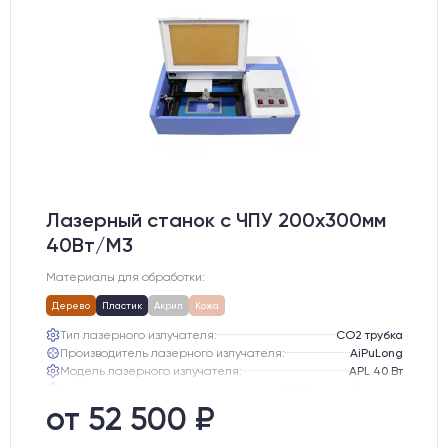
Лазерный станок c ЧПУ 200х300мм
40Вт/М3
Материалы для обработки:
Дерево
Пластик
Акрил
Кожа
Тип лазерного излучателя:
СО2 трубка
Производитель лазерного излучателя:
AiPuLong
Модель лазерного излучателя:
APL 40 Вт
Ресурс лазерного излучателя:
3000 часов (при соблюдении условий эксплуатации)
Линза:
12 мм ZnSe
от 52 500 ₽
Зеркала:
20 мм Mo