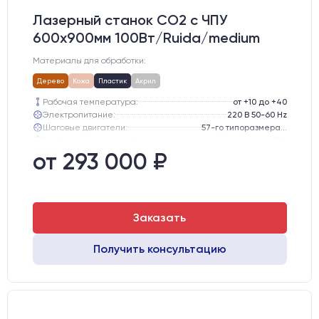
Лазерный станок CO2 c ЧПУ
600х900мм 100Вт/Ruida/medium
Материалы для обработки:
Дерево
Кожа
Пластик
Акрил
Рабочая температура:
от +10 до +40
Электропитание:
220 В 50-60 Hz
Шаговые двигатели:
57-го типоразмера с редуктором
Глубина опускания рабочего стола, мм:
300
Направляющие оси Y:
GER15
от 293 000 ₽
Направляющие оси Х:
GER15
Заказать
Получить консультацию