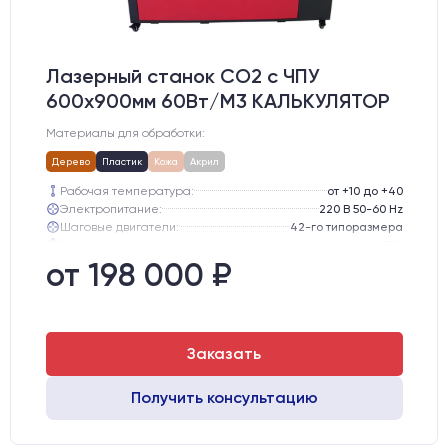
Лазерный станок CO2 c ЧПУ
600х900мм 60Вт/М3 КАЛЬКУЛЯТОР
Материалы для обработки:
Дерево
Пластик
Кожа
Акрил
Рабочая температура:
от +10 до +40
Электропитание:
220 В 50-60 Hz
Шаговые двигатели:
42-го типоразмера
Глубина опускания рабочего стола, мм:
300
Направляющие оси Y:
MGN12
от 198 000 ₽
Направляющие оси Х:
MGN12
Заказать
Получить консультацию