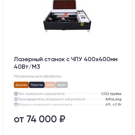
Лазерный станок c ЧПУ 400х400мм
40Вт/М3
Материалы для обработки:
Дерево
Пластик
Кожа
Акрил
Тип лазерного излучателя:
СО2 трубка
Производитель лазерного излучателя:
AiPuLong
Модель лазерного излучателя:
APL 40 Вт
Ресурс лазерного излучателя:
3000 часов (при соблюдении условий эксплуатации)
Линза:
12 мм ZnSe
от 74 000 ₽
Зеркала:
20 мм Mo