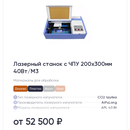
Лазерный станок c ЧПУ 200х300мм
40Вт/М3
Материалы для обработки:
Дерево
Пластик
Акрил
Кожа
Тип лазерного излучателя:
СО2 трубка
Производитель лазерного излучателя:
AiPuLong
Модель лазерного излучателя:
APL 40 Вт
Ресурс лазерного излучателя:
3000 часов (при соблюдении условий эксплуатации)
Линза:
12 мм ZnSe
от 52 500 ₽
Зеркала:
20 мм Mo