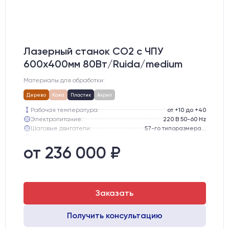
Лазерный станок CO2 c ЧПУ
600х400мм 80Вт/Ruida/medium
Материалы для обработки:
Дерево
Кожа
Пластик
Акрил
Рабочая температура:
от +10 до +40
Электропитание:
220 В 50-60 Hz
Шаговые двигатели:
57-го типоразмера с редуктором
Глубина опускания рабочего стола, мм:
300
Направляющие оси Y:
GER15
от 236 000 ₽
Направляющие оси Х:
GER15
Заказать
Получить консультацию