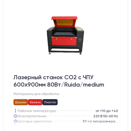
Лазерный станок CO2 c ЧПУ
600х900мм 80Вт/Ruida/medium
Материалы для обработки:
Дерево
Камень
Пластик
Рабочая температура:
от +10 до +40
Электропитание:
220 В 50-60 Hz
Шаговые двигатели:
57-го типоразмера с редуктором
Глубина опускания рабочего стола, мм:
300