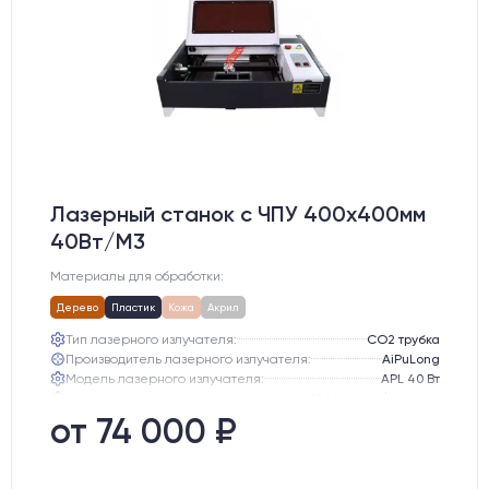
Лазерный станок c ЧПУ 400х400мм
40Вт/М3
Материалы для обработки:
Дерево
Пластик
Кожа
Акрил
Тип лазерного излучателя:
СО2 трубка
Производитель лазерного излучателя:
AiPuLong
Модель лазерного излучателя:
APL 40 Вт
Ресурс лазерного излучателя:
3000 часов (при соблюдении условий эксплуатации)
Линза:
12 мм ZnSe
от 74 000 ₽
Зеркала:
20 мм Mo