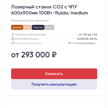
Лазерный станок CO2 c ЧПУ
600х900мм 100Вт/Ruida/medium
Материалы для обработки:
Дерево
Кожа
Пластик
Акрил
Рабочая температура:
от +10 до +40
Электропитание:
220 В 50-60 Hz
Шаговые двигатели:
57-го типоразмера с редуктором
Глубина опускания рабочего стола, мм:
300
Направляющие оси Y:
GER15
от 293 000 ₽
Направляющие оси Х:
GER15
Заказать
Получить консультацию