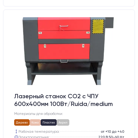
Лазерный станок CO2 c ЧПУ
600х400мм 100Вт/Ruida/medium
Материалы для обработки:
Дерево
Кожа
Пластик
Акрил
Рабочая температура:
от +10 до +40
Электропитание:
220 В 50-60 Hz