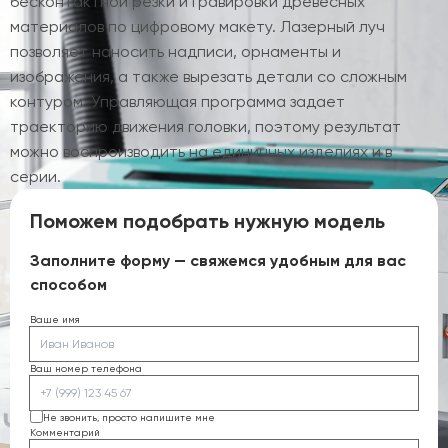
бесконтактной резки и гравировки древесных
материалов по цифровому макету. Лазерный луч
позволяет наносить надписи, орнаменты и
изображения, а также вырезать детали со сложным
контуром. Управляющая программа задает
траекторию движения головки, поэтому результат
можно воспроизводить на единичных изделиях и в
серии.
Поможем подобрать нужную модель
Заполните форму — свяжемся удобным для вас
способом
Ваше имя
Ваш номер телефона
Не звонить, просто напишите мне
Комментарий