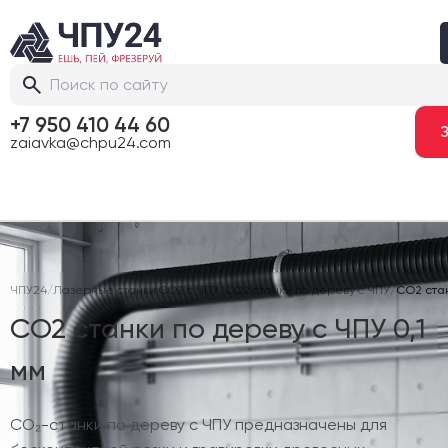
+7 950 410 44 60
zaiavka@chpu24.com
ЧПУ24
/
Лазерные станки CO2 с ЧПУ
/
CO2 станки по дереву с ЧПУ
/
CO2 стан
CO2 станки по дереву с ЧПУ 0,1
мм
CO₂-станки по дереву с ЧПУ предназначены для