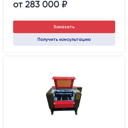
Направляющие оси Y:
GER15
от 283 000 ₽
Направляющие оси Х:
GER15
Заказать
Получить консультацию