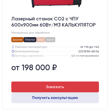
Лазерный станок CO2 c ЧПУ
600х900мм 60Вт/М3 КАЛЬКУЛЯТОР
Материалы для обработки:
Дерево
Пластик
Кожа
Акрил
Рабочая температура:
от +10 до +40
Электропитание:
220 В 50-60 Hz
Шаговые двигатели:
42-го типоразмера
Глубина опускания рабочего стола, мм:
300
Направляющие оси Y:
MGN12
от 198 000 ₽
Направляющие оси Х:
MGN12
Заказать
Получить консультацию