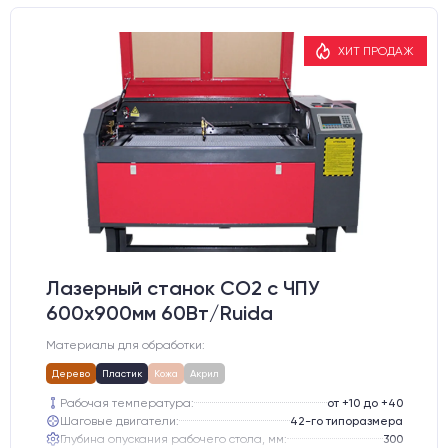
ХИТ ПРОДАЖ
Лазерный станок CO2 c ЧПУ
600х900мм 60Вт/Ruida
Материалы для обработки:
Дерево
Пластик
Кожа
Акрил
Рабочая температура:
от +10 до +40
Шаговые двигатели:
42-го типоразмера
Глубина опускания рабочего стола, мм:
300