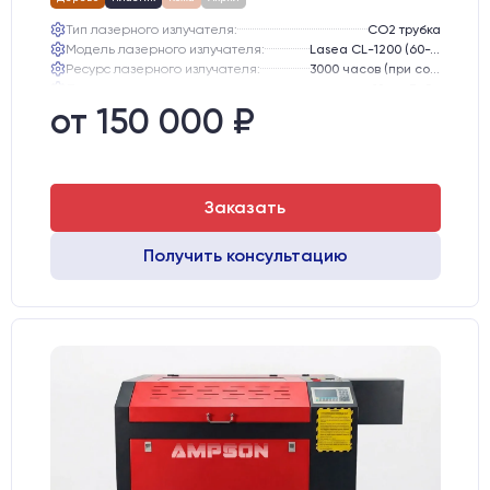
Тип лазерного излучателя:
СО2 трубка
Модель лазерного излучателя:
Lasea CL-1200 (60-75 Вт)
Ресурс лазерного излучателя:
3000 часов (при соблюдении условий эксплуатации)
Линза:
12 мм ZnSe
Зеркала:
20 мм Mo
от 150 000 ₽
Интерфейс подключения станка к ПК:
USB
Заказать
Получить консультацию