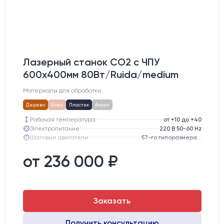
Лазерный станок CO2 c ЧПУ
600х400мм 80Вт/Ruida/medium
Материалы для обработки:
Дерево
Кожа
Пластик
Акрил
Рабочая температура:
от +10 до +40
Электропитание:
220 В 50-60 Hz
Шаговые двигатели:
57-го типоразмера с редуктором
Глубина опускания рабочего стола, мм:
300
Направляющие оси Y:
GER15
от 236 000 ₽
Направляющие оси Х:
GER15
Заказать
Получить консультацию