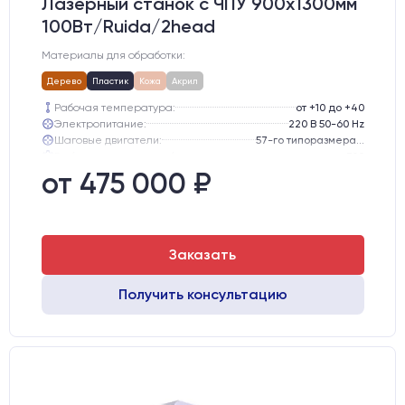
Лазерный станок c ЧПУ 900х1300мм
100Вт/Ruida/2head
Материалы для обработки:
Дерево
Пластик
Кожа
Акрил
Рабочая температура:
от +10 до +40
Электропитание:
220 В 50-60 Hz
Шаговые двигатели:
57-го типоразмера с редуктором
Глубина опускания рабочего стола, мм:
300
Направляющие оси Y:
GER15
от 475 000 ₽
Направляющие оси Х:
GER15
Заказать
Получить консультацию