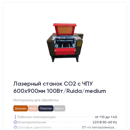
Лазерный станок CO2 c ЧПУ
600х900мм 100Вт/Ruida/medium
Материалы для обработки:
Дерево
Кожа
Пластик
Акрил
Рабочая температура:
от +10 до +40
Электропитание:
220 В 50-60 Hz
Шаговые двигатели:
57-го типоразмера с редуктором