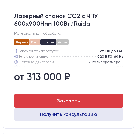
Лазерный станок CO2 c ЧПУ
600х900Hмм 100Вт/Ruida
Материалы для обработки:
Дерево
Кожа
Пластик
Акрил
Рабочая температура:
от +10 до +40
Электропитание:
220 В 50-60 Hz
Шаговые двигатели:
57-го типоразмера с редуктором
Глубина опускания рабочего стола, мм:
300
Направляющие оси Y:
GER15
от 313 000 ₽
Направляющие оси Х:
GER15
Заказать
Получить консультацию