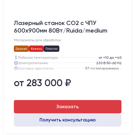
Лазерный станок CO2 c ЧПУ
600х900мм 80Вт/Ruida/medium
Материалы для обработки:
Дерево
Камень
Пластик
Рабочая температура:
от +10 до +40
Электропитание:
220 В 50-60 Hz
Шаговые двигатели:
57-го типоразмера с редуктором
Глубина опускания рабочего стола, мм:
300
Направляющие оси Y:
GER15
от 283 000 ₽
Направляющие оси Х:
GER15
Заказать
Получить консультацию