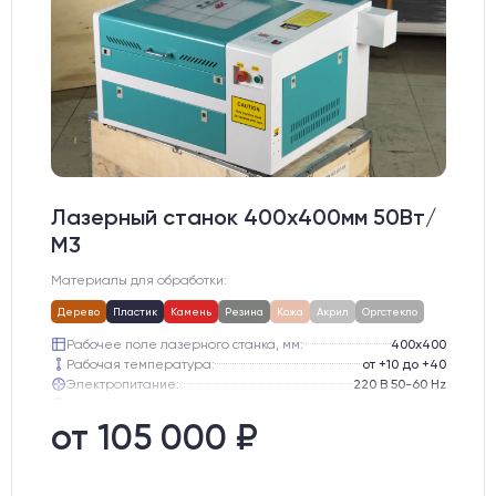
Лазерный станок 400х400мм 50Вт/
М3
Материалы для обработки:
Дерево
Пластик
Камень
Резина
Кожа
Акрил
Оргстекло
Рабочее поле лазерного станка, мм:
400х400
Рабочая температура:
от +10 до +40
Электропитание:
220 В 50-60 Hz
Шаговые двигатели:
42-го типоразмера
Глубина опускания рабочего стола, мм:
50
от 105 000 ₽
Направляющие оси Y:
D12