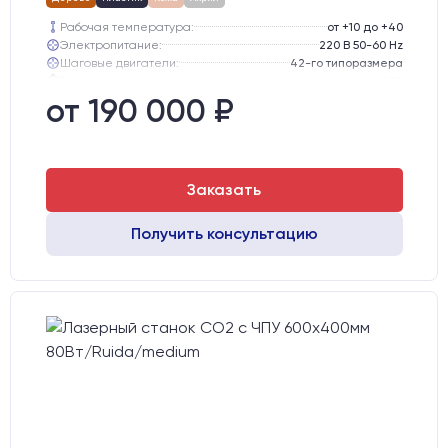
Рабочая температура:
от +10 до +40
Электропитание:
220 В 50-60 Hz
Шаговые двигатели:
42-го типоразмера
Глубина опускания рабочего стола, мм:
200
Направляющие оси Y:
MGN12
от 190 000 ₽
Направляющие оси Х:
MGN12
Заказать
Получить консультацию