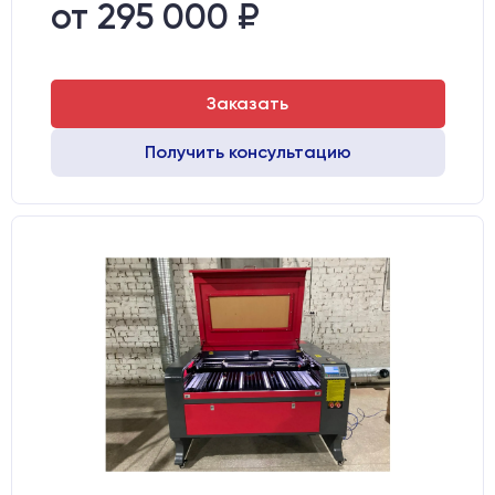
Направляющие оси Y:
GER15
от 295 000 ₽
Направляющие оси Х:
GER15
Заказать
Получить консультацию