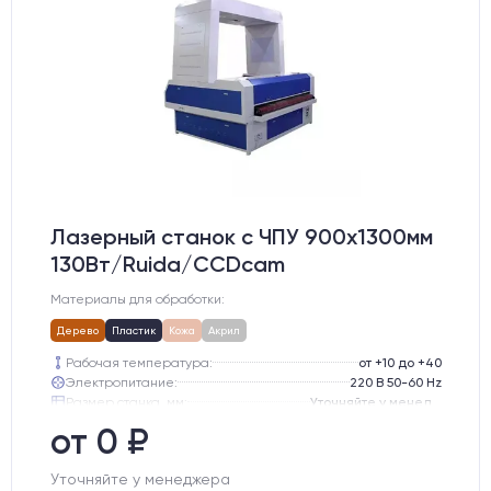
Лазерный станок c ЧПУ 900х1300мм
130Вт/Ruida/CCDcam
Материалы для обработки:
Дерево
Пластик
Кожа
Акрил
Рабочая температура:
от +10 до +40
Электропитание:
220 В 50-60 Hz
Размер станка, мм:
Уточняйте у менеджера
Тип лазерного излучателя:
СО2 трубка
от 0 ₽
Производитель лазерного излучателя:
Lasea
Модель лазерного излучателя:
Lasea F6 (130-150 Вт)
Уточняйте у менеджера