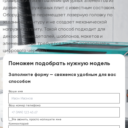
гравировки и изготовления фигурных элементов из
древесно-стружечных плит с известным составом.
Оборудование перемещает лазерную головку по
заданному контуру и не создает механической
нагрузки на плиту. Такой способ подходит для
декоративных деталей, шаблонов, макетов и
элементов, где требуется точное повторение
цифрового чертежа.
Поможем подобрать нужную модель
Заполните форму — свяжемся удобным для вас
способом
Ваше имя
Ваш номер телефона
Не звонить, просто напишите мне
Комментарий