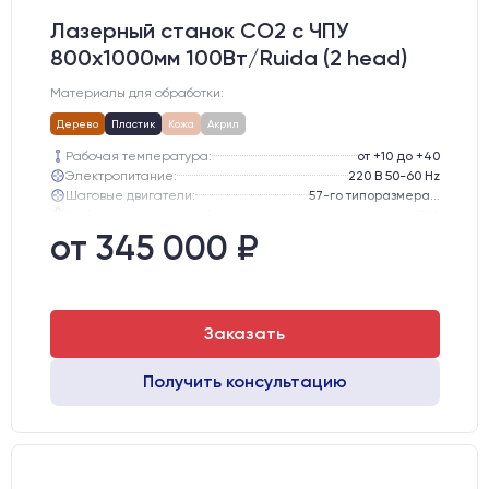
Лазерный станок CO2 c ЧПУ
800х1000мм 100Вт/Ruida (2 head)
Материалы для обработки:
Дерево
Пластик
Кожа
Акрил
Рабочая температура:
от +10 до +40
Электропитание:
220 В 50-60 Hz
Шаговые двигатели:
57-го типоразмера с редуктором
Глубина опускания рабочего стола, мм:
300
Направляющие оси Y:
GER15
от 345 000 ₽
Направляющие оси Х:
GER15
Заказать
Получить консультацию