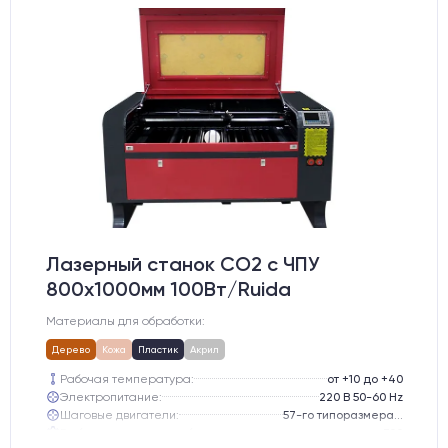
Лазерный станок CO2 c ЧПУ
800х1000мм 100Вт/Ruida
Материалы для обработки:
Дерево
Кожа
Пластик
Акрил
Рабочая температура:
от +10 до +40
Электропитание:
220 В 50-60 Hz
Шаговые двигатели:
57-го типоразмера с редуктором
Глубина опускания рабочего стола, мм:
300