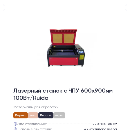
Лазерный станок c ЧПУ 600х900мм
100Вт/Ruida
Материалы для обработки:
Дерево
Кожа
Пластик
Акрил
Электропитание:
220 В 50-60 Hz
Шаговые двигатели:
42-го типоразмера