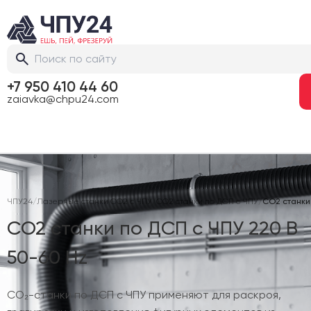
+7 950 410 44 60
zaiavka@chpu24.com
ЧПУ24
/
Лазерные станки CO2 с ЧПУ
/
CO2 станки по ДСП с ЧПУ
/
CO2 станки 
CO2 станки по ДСП с ЧПУ 220 В
50-60 Hz
CO₂-станки по ДСП с ЧПУ применяют для раскроя,