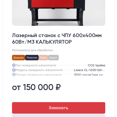
Лазерный станок c ЧПУ 600х400мм
60Вт/М3 КАЛЬКУЛЯТОР
Материалы для обработки:
Дерево
Пластик
Кожа
Акрил
Тип лазерного излучателя:
СО2 трубка
Модель лазерного излучателя:
Lasea CL-1200 (60-75 Вт)
Ресурс лазерного излучателя:
3000 часов (при соблюдении условий эксплуатации)
Линза:
12 мм ZnSe
Зеркала:
20 мм Mo
от 150 000 ₽
Интерфейс подключения станка к ПК:
USB
Заказать