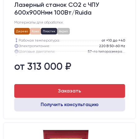
Лазерный станок CO2 c ЧПУ
600х900Hмм 100Вт/Ruida
Материалы для обработки:
Дерево
Кожа
Пластик
Акрил
Рабочая температура:
от +10 до +40
Электропитание:
220 В 50-60 Hz
Шаговые двигатели:
57-го типоразмера с редуктором
Глубина опускания рабочего стола, мм:
300
Направляющие оси Y:
GER15
от 313 000 ₽
Направляющие оси Х:
GER15
Заказать
Получить консультацию