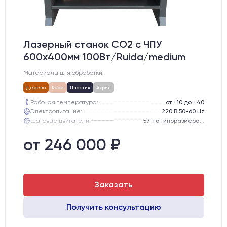
Лазерный станок CO2 c ЧПУ
600х400мм 100Вт/Ruida/medium
Материалы для обработки:
Дерево
Кожа
Пластик
Акрил
Рабочая температура:
от +10 до +40
Электропитание:
220 В 50-60 Hz
Шаговые двигатели:
57-го типоразмера с редуктором
Глубина опускания рабочего стола, мм:
300
Направляющие оси Y:
GER15
от 246 000 ₽
Направляющие оси Х:
GER15
Заказать
Получить консультацию