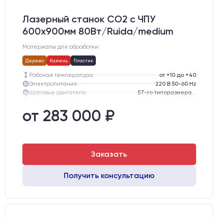
Лазерный станок CO2 c ЧПУ
600х900мм 80Вт/Ruida/medium
Материалы для обработки:
Дерево
Камень
Пластик
Рабочая температура:
от +10 до +40
Электропитание:
220 В 50-60 Hz
Шаговые двигатели:
57-го типоразмера с редуктором
Глубина опускания рабочего стола, мм:
300
Направляющие оси Y:
GER15
от 283 000 ₽
Направляющие оси Х:
GER15
Заказать
Получить консультацию