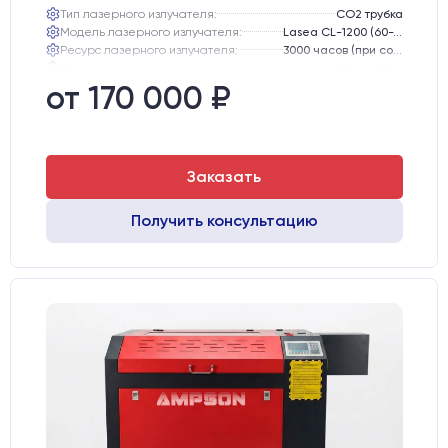
Тип лазерного излучателя:
СО2 трубка
Модель лазерного излучателя:
Lasea CL-1200 (60-75 Вт)
Ресурс лазерного излучателя:
3000 часов (при соблюдении условий эксплуатации)
Линза:
12 мм ZnSe
Зеркала:
20 мм Mo
от 170 000 ₽
Интерфейс подключения станка к ПК:
USB
Заказать
Получить консультацию