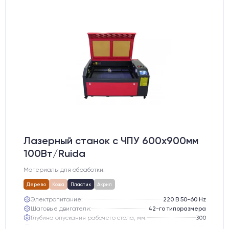
Лазерный станок c ЧПУ 600х900мм
100Вт/Ruida
Материалы для обработки:
Дерево
Кожа
Пластик
Акрил
Электропитание:
220 В 50-60 Hz
Шаговые двигатели:
42-го типоразмера
Глубина опускания рабочего стола, мм:
300
Направляющие оси Y:
MGN12