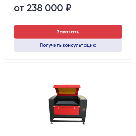
Направляющие оси Х:
MGN12
от 238 000 ₽
Точность позиционирования, мм:
0,1 мм
Заказать
Получить консультацию