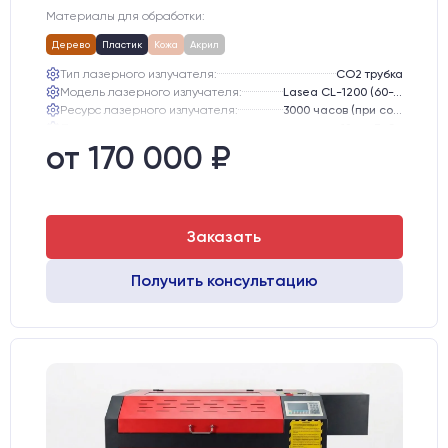
Материалы для обработки:
Дерево
Пластик
Кожа
Акрил
Тип лазерного излучателя:
СО2 трубка
Модель лазерного излучателя:
Lasea CL-1200 (60-75 Вт)
Ресурс лазерного излучателя:
3000 часов (при соблюдении условий эксплуатации)
Линза:
12 мм ZnSe
Зеркала:
20 мм Mo
от 170 000 ₽
Интерфейс подключения станка к ПК:
USB
Заказать
Получить консультацию