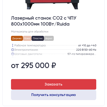
Лазерный станок CO2 c ЧПУ
800х1000мм 100Вт/Ruida
Материалы для обработки:
Дерево
Кожа
Пластик
Акрил
Рабочая температура:
от +10 до +40
Электропитание:
220 В 50-60 Hz
Шаговые двигатели:
57-го типоразмера с редуктором
Глубина опускания рабочего стола, мм:
300
Направляющие оси Y:
GER15
от 295 000 ₽
Направляющие оси Х:
GER15
Заказать
Получить консультацию