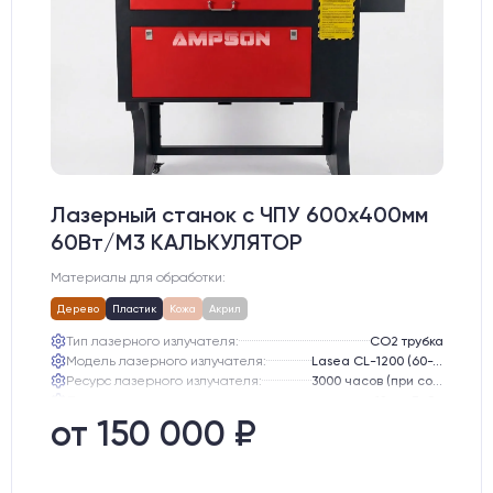
Лазерный станок c ЧПУ 600х400мм
60Вт/М3 КАЛЬКУЛЯТОР
Материалы для обработки:
Дерево
Пластик
Кожа
Акрил
Тип лазерного излучателя:
СО2 трубка
Модель лазерного излучателя:
Lasea CL-1200 (60-75 Вт)
Ресурс лазерного излучателя:
3000 часов (при соблюдении условий эксплуатации)
Линза:
12 мм ZnSe
Зеркала:
20 мм Mo
от 150 000 ₽
Интерфейс подключения станка к ПК:
USB