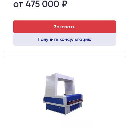
Направляющие оси Y:
GER15
от 475 000 ₽
Направляющие оси Х:
GER15
Заказать
Получить консультацию