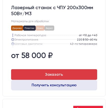
Лазерный станок c ЧПУ 200х300мм
50Вт/М3
Материалы для обработки:
Дерево
Пластик
Кожа
Акрил
Рабочая температура:
от +10 до +40
Электропитание:
220 В 50-60 Hz
Шаговые двигатели:
42-го типоразмера
Глубина опускания рабочего стола, мм:
50
Направляющие оси Y:
D12
от 58 000 ₽
Направляющие оси Х:
MGN12
Заказать
Получить консультацию