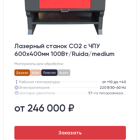
Лазерный станок CO2 c ЧПУ
600х400мм 100Вт/Ruida/medium
Материалы для обработки:
Дерево
Кожа
Пластик
Акрил
Рабочая температура:
от +10 до +40
Электропитание:
220 В 50-60 Hz
Шаговые двигатели:
57-го типоразмера с редуктором
Глубина опускания рабочего стола, мм:
300
Направляющие оси Y:
GER15
от 246 000 ₽
Направляющие оси Х:
GER15
Заказать