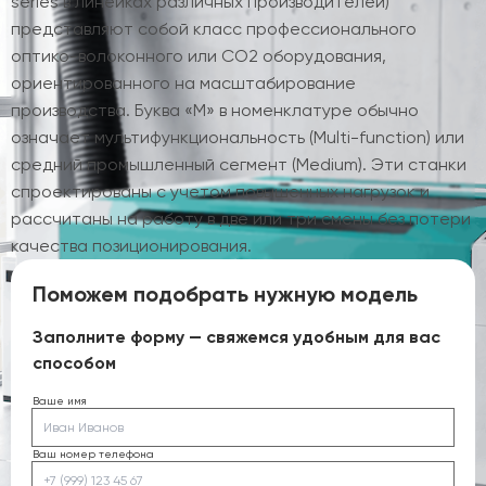
series в линейках различных производителей)
представляют собой класс профессионального
оптико-волоконного или CO2 оборудования,
ориентированного на масштабирование
производства. Буква «M» в номенклатуре обычно
означает мультифункциональность (Multi-function) или
средний промышленный сегмент (Medium). Эти станки
спроектированы с учетом повышенных нагрузок и
рассчитаны на работу в две или три смены без потери
качества позиционирования.
Поможем подобрать нужную модель
Заполните форму — свяжемся удобным для вас
способом
Ваше имя
Ваш номер телефона