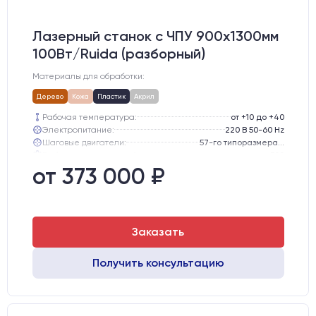
Лазерный станок c ЧПУ 900х1300мм
100Вт/Ruida (разборный)
Материалы для обработки:
Дерево
Кожа
Пластик
Акрил
Рабочая температура:
от +10 до +40
Электропитание:
220 В 50-60 Hz
Шаговые двигатели:
57-го типоразмера с редуктором
Глубина опускания рабочего стола, мм:
300
Направляющие оси Y:
GER15
от 373 000 ₽
Направляющие оси Х:
GER15
Заказать
Получить консультацию