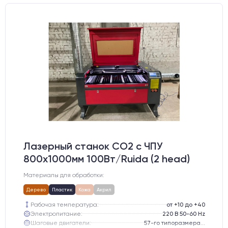
Лазерный станок CO2 c ЧПУ
800х1000мм 100Вт/Ruida (2 head)
Материалы для обработки:
Дерево
Пластик
Кожа
Акрил
Рабочая температура:
от +10 до +40
Электропитание:
220 В 50-60 Hz
Шаговые двигатели:
57-го типоразмера с редуктором