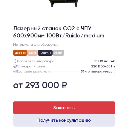
Лазерный станок CO2 c ЧПУ
600х900мм 100Вт/Ruida/medium
Материалы для обработки:
Дерево
Кожа
Пластик
Акрил
Рабочая температура:
от +10 до +40
Электропитание:
220 В 50-60 Hz
Шаговые двигатели:
57-го типоразмера с редуктором
Глубина опускания рабочего стола, мм:
300
Направляющие оси Y:
GER15
от 293 000 ₽
Направляющие оси Х:
GER15
Заказать
Получить консультацию