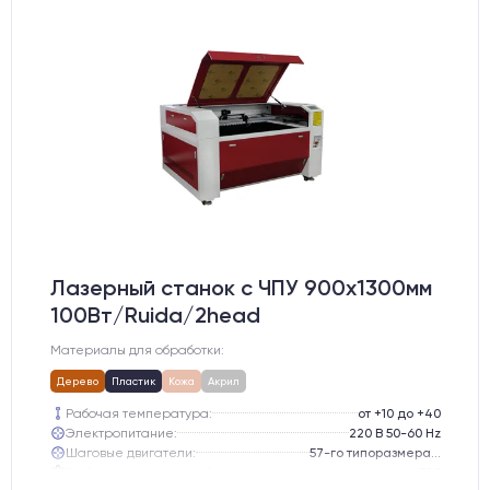
Лазерный станок c ЧПУ 900х1300мм
100Вт/Ruida/2head
Материалы для обработки:
Дерево
Пластик
Кожа
Акрил
Рабочая температура:
от +10 до +40
Электропитание:
220 В 50-60 Hz
Шаговые двигатели:
57-го типоразмера с редуктором
Глубина опускания рабочего стола, мм:
300