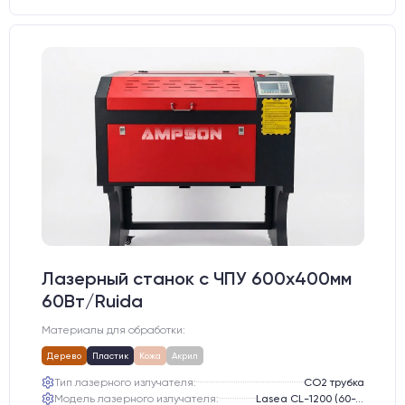
Лазерный станок c ЧПУ 600х400мм
60Вт/Ruida
Материалы для обработки:
Дерево
Пластик
Кожа
Акрил
Тип лазерного излучателя:
СО2 трубка
Модель лазерного излучателя:
Lasea CL-1200 (60-75 Вт)