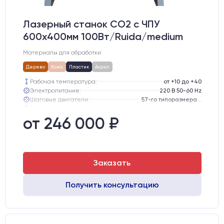
Лазерный станок CO2 c ЧПУ
600х400мм 100Вт/Ruida/medium
Материалы для обработки:
Дерево
Кожа
Пластик
Акрил
Рабочая температура:
от +10 до +40
Электропитание:
220 В 50-60 Hz
Шаговые двигатели:
57-го типоразмера с редуктором
Глубина опускания рабочего стола, мм:
300
Направляющие оси Y:
GER15
от 246 000 ₽
Направляющие оси Х:
GER15
Заказать
Получить консультацию