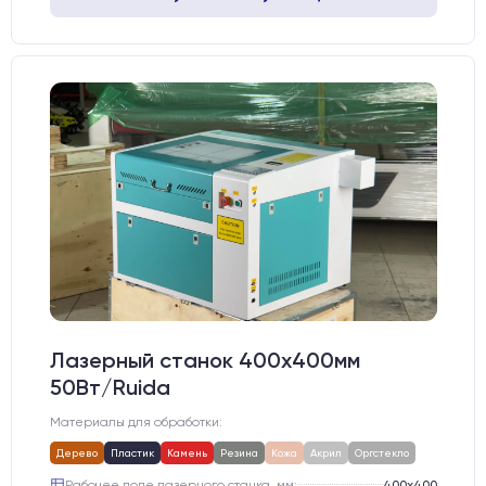
Лазерный станок 400х400мм
50Вт/Ruida
Материалы для обработки:
Дерево
Пластик
Камень
Резина
Кожа
Акрил
Оргстекло
Рабочее поле лазерного станка, мм:
400х400