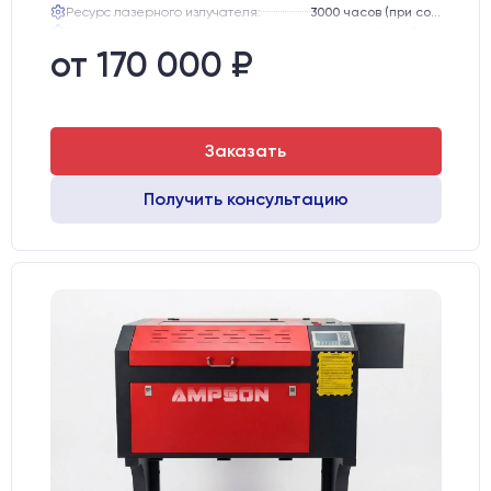
Ресурс лазерного излучателя:
3000 часов (при соблюдении условий эксплуатации)
Линза:
12 мм ZnSe
Зеркала:
20 мм Mo
от 170 000 ₽
Интерфейс подключения станка к ПК:
USB
Заказать
Получить консультацию