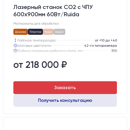
Лазерный станок CO2 c ЧПУ
600х900мм 60Вт/Ruida
Материалы для обработки:
Дерево
Пластик
Кожа
Акрил
Рабочая температура:
от +10 до +40
Шаговые двигатели:
42-го типоразмера
Глубина опускания рабочего стола, мм:
300
Направляющие оси Y:
MGN12
Направляющие оси Х:
MGN12
от 218 000 ₽
Точность позиционирования, мм:
0,1 мм
Заказать
Получить консультацию