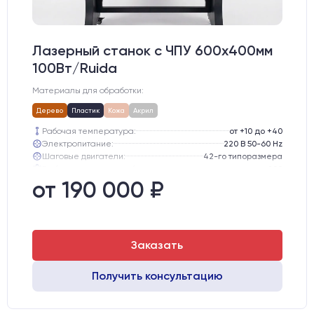
Лазерный станок c ЧПУ 600х400мм
100Вт/Ruida
Материалы для обработки:
Дерево
Пластик
Кожа
Акрил
Рабочая температура:
от +10 до +40
Электропитание:
220 В 50-60 Hz
Шаговые двигатели:
42-го типоразмера
Глубина опускания рабочего стола, мм:
200
Направляющие оси Y:
MGN12
от 190 000 ₽
Направляющие оси Х:
MGN12
Заказать
Получить консультацию