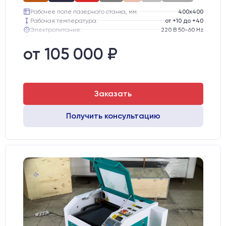
Рабочее поле лазерного станка, мм:
400х400
Рабочая температура:
от +10 до +40
Электропитание:
220 В 50-60 Hz
Шаговые двигатели:
42-го типоразмера
Глубина опускания рабочего стола, мм:
50
от 105 000 ₽
Направляющие оси Y:
D12
Заказать
Получить консультацию