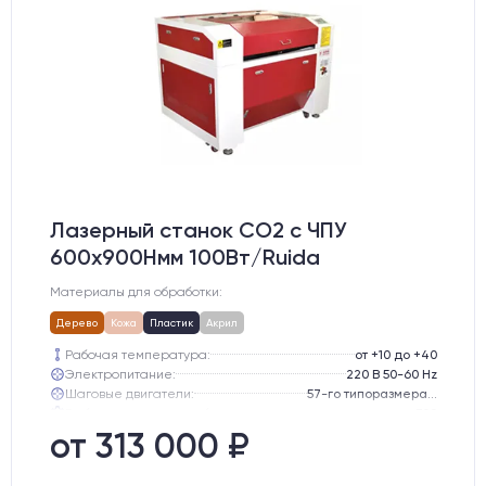
Лазерный станок CO2 c ЧПУ
600х900Hмм 100Вт/Ruida
Материалы для обработки:
Дерево
Кожа
Пластик
Акрил
Рабочая температура:
от +10 до +40
Электропитание:
220 В 50-60 Hz
Шаговые двигатели:
57-го типоразмера с редуктором
Глубина опускания рабочего стола, мм:
300
Направляющие оси Y:
GER15
от 313 000 ₽
Направляющие оси Х:
GER15