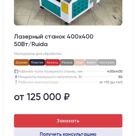
Лазерный станок 400х400
50Вт/Ruida
Материалы для обработки:
Дерево
Пластик
Камень
Резина
Кожа
Акрил
Оргстекло
Рабочее поле лазерного станка, мм:
400х400
Мощность лазерного излучателя, Вт:
50
Рабочая температура:
от +10 до +40
Электропитание:
220 В 50-60 Hz
Шаговые двигатели:
42-го типоразмера
от 125 000 ₽
Глубина опускания рабочего стола, мм:
200
Заказать
Получить консультацию