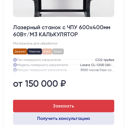
Лазерный станок c ЧПУ 600х400мм
60Вт/М3 КАЛЬКУЛЯТОР
Материалы для обработки:
Дерево
Пластик
Кожа
Акрил
Тип лазерного излучателя:
СО2 трубка
Модель лазерного излучателя:
Lasea CL-1200 (60-75 Вт)
Ресурс лазерного излучателя:
3000 часов (при соблюдении условий эксплуатации)
Линза:
12 мм ZnSe
Зеркала:
20 мм Mo
от 150 000 ₽
Интерфейс подключения станка к ПК:
USB
Заказать
Получить консультацию